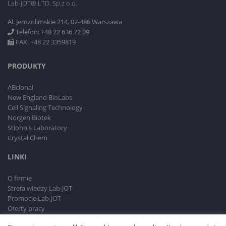
Lab-JOT® LTD. Sp.z o.o.
Al. Jerozolimskie 214, 02-486 Warszawa
Telefon: +48 22 636 72 09
FAX: +48 22 3359819
PRODUKTY
ABclonal
New England BioLabs
Cell Signaling Technology
Norgen Biotek
StJohn's Laboratory
Crystal Chem
LINKI
O firmie
Strefa wiedzy Lab-JOT
Promocje Lab-JOT
Oferty pracy
RODO i Polityka prywatności