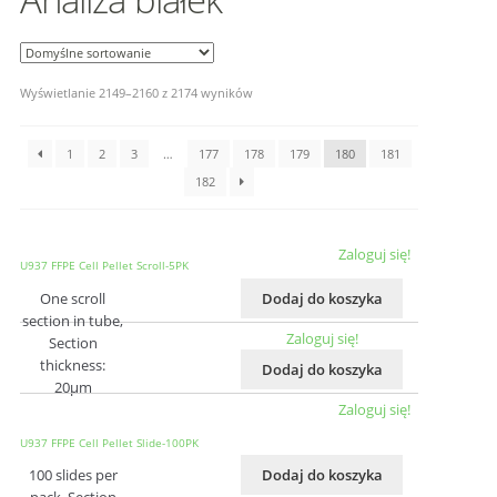
Wyświetlanie 2149–2160 z 2174 wyników
1
2
3
…
177
178
179
180
181
182
Zaloguj się!
U937 FFPE Cell Pellet Scroll-5PK
One scroll
Dodaj do koszyka
section in tube,
Zaloguj się!
Section
thickness:
Dodaj do koszyka
20μm
Zaloguj się!
U937 FFPE Cell Pellet Slide-100PK
100 slides per
Dodaj do koszyka
pack, Section