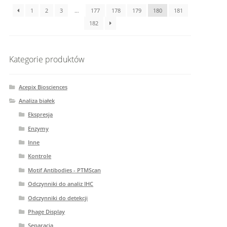
1
2
3
…
177
178
179
180
181
182
Kategorie produktów
Acepix Biosciences
Analiza białek
Ekspresja
Enzymy
Inne
Kontrole
Motif Antibodies - PTMScan
Odczynniki do analiz IHC
Odczynniki do detekcji
Phage Display
Separacja