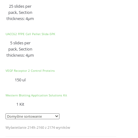
25 slides per
pack, Section
thickness: 4μm
UACC62 FFPE Cell Pellet Slide-5PK
5 slides per
pack, Section
thickness: 4μm
VEGF Receptor 2 Control Proteins
150 ul
Western Blotting Application Solutions Kit
1 Kit
Wyświetlanie 2149–2160 z 2174 wyników