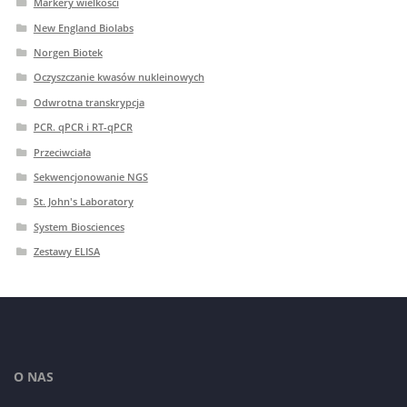
Markery wielkości
New England Biolabs
Norgen Biotek
Oczyszczanie kwasów nukleinowych
Odwrotna transkrypcja
PCR. qPCR i RT-qPCR
Przeciwciała
Sekwencjonowanie NGS
St. John's Laboratory
System Biosciences
Zestawy ELISA
O NAS