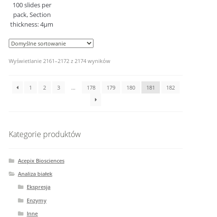
100 slides per
pack, Section
thickness: 4μm
Wyświetlanie 2161–2172 z 2174 wyników
1
2
3
…
178
179
180
181
182
Kategorie produktów
Acepix Biosciences
Analiza białek
Ekspresja
Enzymy
Inne