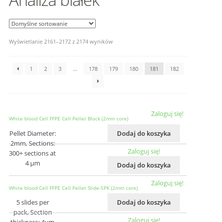
Wyświetlanie 2161–2172 z 2174 wyników
1
2
3
…
178
179
180
181
182
Zaloguj się!
White blood Cell FFPE Cell Pellet Block (2mm core)
Pellet Diameter:
Dodaj do koszyka
2mm, Sections:
Zaloguj się!
300+ sections at
4 µm
Dodaj do koszyka
Zaloguj się!
White blood Cell FFPE Cell Pellet Slide-5PK (2mm core)
5 slides per
Dodaj do koszyka
pack, Section
Zaloguj się!
thickness: 4μm