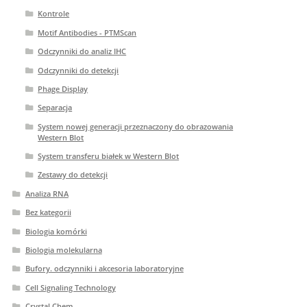
Kontrole
Motif Antibodies - PTMScan
Odczynniki do analiz IHC
Odczynniki do detekcji
Phage Display
Separacja
System nowej generacji przeznaczony do obrazowania
Western Blot
System transferu białek w Western Blot
Zestawy do detekcji
Analiza RNA
Bez kategorii
Biologia komórki
Biologia molekularna
Bufory. odczynniki i akcesoria laboratoryjne
Cell Signaling Technology
Crystal Chem