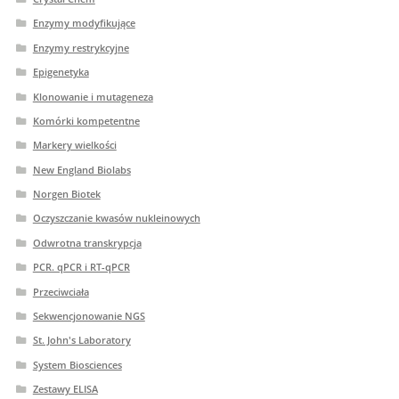
Enzymy modyfikujące
Enzymy restrykcyjne
Epigenetyka
Klonowanie i mutageneza
Komórki kompetentne
Markery wielkości
New England Biolabs
Norgen Biotek
Oczyszczanie kwasów nukleinowych
Odwrotna transkrypcja
PCR. qPCR i RT-qPCR
Przeciwciała
Sekwencjonowanie NGS
St. John's Laboratory
System Biosciences
Zestawy ELISA