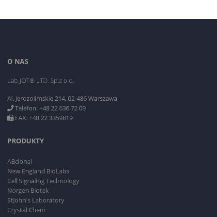
O NAS
Lab-JOT® LTD. Sp.z o.o.
Al. Jerozolimskie 214, 02-486 Warszawa
Telefon: +48 22 636 72 09
FAX: +48 22 3359819
PRODUKTY
ABclonal
New England BioLabs
Cell Signaling Technology
Norgen Biotek
StJohn's Laboratory
Crystal Chem