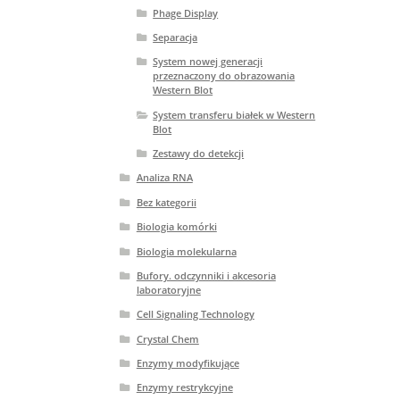
Phage Display
Separacja
System nowej generacji
przeznaczony do obrazowania
Western Blot
System transferu białek w Western
Blot
Zestawy do detekcji
Analiza RNA
Bez kategorii
Biologia komórki
Biologia molekularna
Bufory. odczynniki i akcesoria
laboratoryjne
Cell Signaling Technology
Crystal Chem
Enzymy modyfikujące
Enzymy restrykcyjne