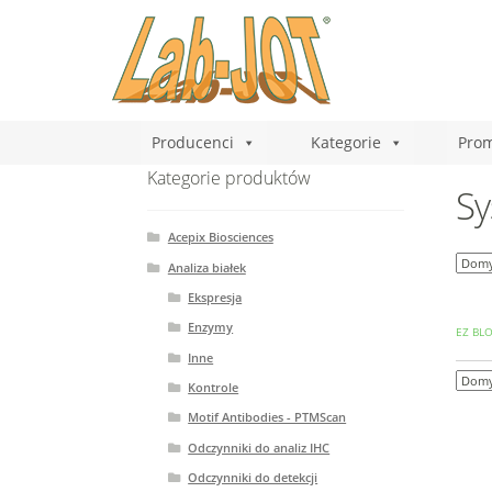
Producenci
Kategorie
Prom
Kategorie produktów
Sy
Acepix Biosciences
Analiza białek
Ekspresja
Enzymy
EZ BLO
Inne
Kontrole
Motif Antibodies - PTMScan
Odczynniki do analiz IHC
Odczynniki do detekcji