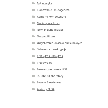
Epigenetyka
Klonowanie i mutageneza
Komórki kompetentne
Markery wielkości
New England Biolabs
Norgen Biotek
Oczyszczanie kwasów nukleinowych
Odwrotna transkrypcja
PCR. qPCR i RT-qPCR
Przeciwciała
Sekwencjonowanie NGS
St. John's Laboratory
System Biosciences
Zestawy ELISA