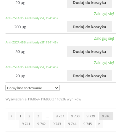
20 µg
Dodaj do koszyka
Zaloguj się!
Anti-ZSCAN5B antibody (STJ194145)
200 µg
Dodaj do koszyka
Zaloguj się!
Anti-ZSCAN5B antibody (STJ194145)
50 µg
Dodaj do koszyka
Zaloguj się!
Anti-ZSCAN5B antibody (STJ194145)
20 µg
Dodaj do koszyka
Wyświetlanie 116869–116880 z 116936 wyników
1
2
3
…
9 737
9 738
9 739
9 740
9 741
9 742
9 743
9 744
9 745