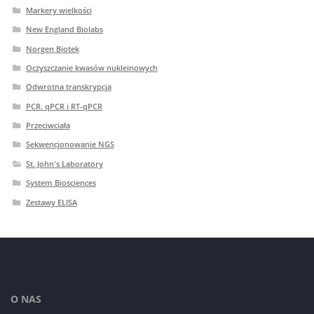
Markery wielkości
New England Biolabs
Norgen Biotek
Oczyszczanie kwasów nukleinowych
Odwrotna transkrypcja
PCR. qPCR i RT-qPCR
Przeciwciała
Sekwencjonowanie NGS
St. John's Laboratory
System Biosciences
Zestawy ELISA
O NAS