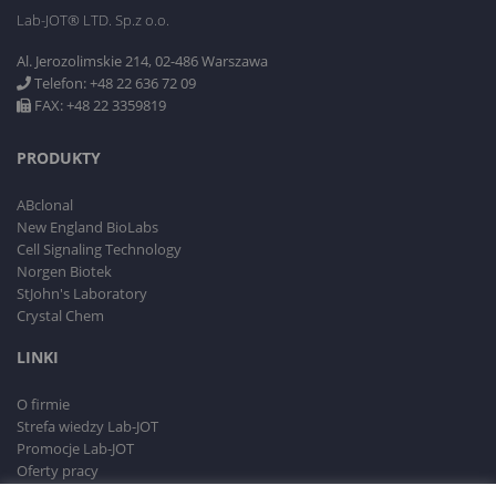
Lab-JOT® LTD. Sp.z o.o.
Al. Jerozolimskie 214, 02-486 Warszawa
Telefon: +48 22 636 72 09
FAX: +48 22 3359819
PRODUKTY
ABclonal
New England BioLabs
Cell Signaling Technology
Norgen Biotek
StJohn's Laboratory
Crystal Chem
LINKI
O firmie
Strefa wiedzy Lab-JOT
Promocje Lab-JOT
Oferty pracy
RODO i Polityka prywatności