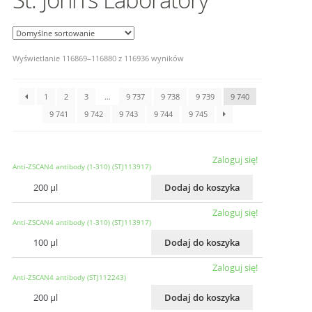
Wyświetlanie 116869–116880 z 116936 wyników
1
2
3
…
9 737
9 738
9 739
9 740
9 741
9 742
9 743
9 744
9 745
Zaloguj się!
Anti-ZSCAN4 antibody (1-310) (STJ113917)
200 µl
Dodaj do koszyka
Zaloguj się!
Anti-ZSCAN4 antibody (1-310) (STJ113917)
100 µl
Dodaj do koszyka
Zaloguj się!
Anti-ZSCAN4 antibody (STJ112243)
200 µl
Dodaj do koszyka