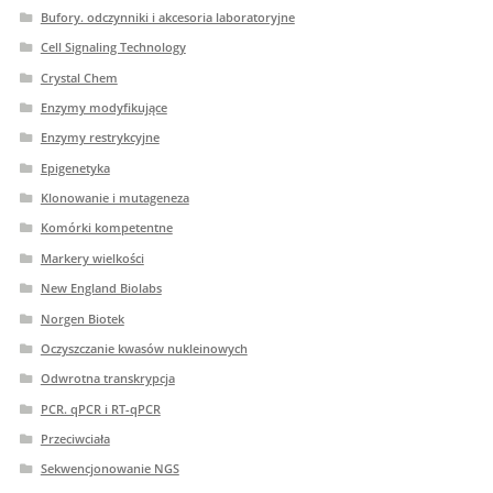
Bufory. odczynniki i akcesoria laboratoryjne
Cell Signaling Technology
Crystal Chem
Enzymy modyfikujące
Enzymy restrykcyjne
Epigenetyka
Klonowanie i mutageneza
Komórki kompetentne
Markery wielkości
New England Biolabs
Norgen Biotek
Oczyszczanie kwasów nukleinowych
Odwrotna transkrypcja
PCR. qPCR i RT-qPCR
Przeciwciała
Sekwencjonowanie NGS