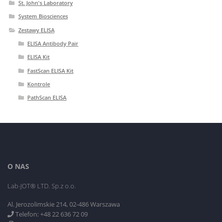
St. John's Laboratory
System Biosciences
Zestawy ELISA
ELISA Antibody Pair
ELISA Kit
FastScan ELISA Kit
Kontrole
PathScan ELISA
O NAS
Lab-JOT® LTD. Sp.z o.o.
Al. Jerozolimskie 214, 02-486 Warszawa
Telefon: +48 22 636 72 09