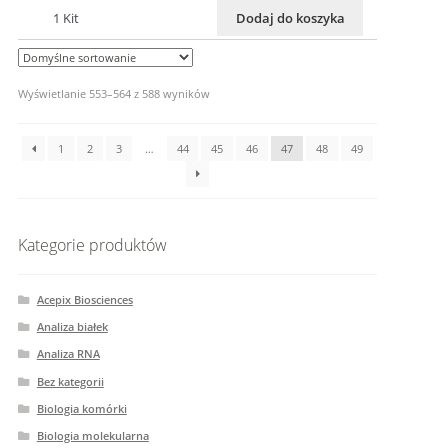
1 Kit
Dodaj do koszyka
Wyświetlanie 553–564 z 588 wyników
1
2
3
…
44
45
46
47
48
49
Kategorie produktów
Acepix Biosciences
Analiza białek
Analiza RNA
Bez kategorii
Biologia komórki
Biologia molekularna