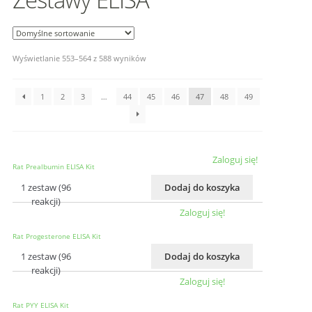
Wyświetlanie 553–564 z 588 wyników
1
2
3
…
44
45
46
47
48
49
Zaloguj się!
Rat Prealbumin ELISA Kit
1 zestaw (96
Dodaj do koszyka
reakcji)
Zaloguj się!
Rat Progesterone ELISA Kit
1 zestaw (96
Dodaj do koszyka
reakcji)
Zaloguj się!
Rat PYY ELISA Kit