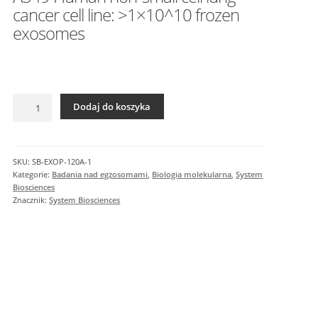
I
cancer cell line: >1×10^10 frozen
n
exosomes
f
o
r
m
a
ilość
Dodaj do koszyka
A549
c
Human
j
non-
e
small
SKU:
SB-EXOP-120A-1
d
cell
Kategorie:
Badania nad egzosomami
,
Biologia molekularna
,
System
o
lung
Biosciences
d
cancer
Znacznik:
System Biosciences
a
cell
line:
t
>1x10^10
k
frozen
o
exosomes
w
e