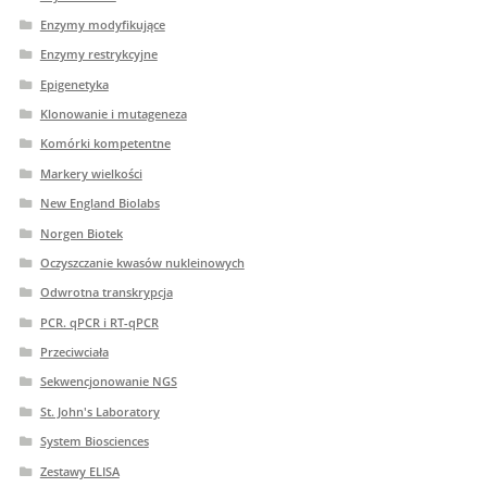
Enzymy modyfikujące
Enzymy restrykcyjne
Epigenetyka
Klonowanie i mutageneza
Komórki kompetentne
Markery wielkości
New England Biolabs
Norgen Biotek
Oczyszczanie kwasów nukleinowych
Odwrotna transkrypcja
PCR. qPCR i RT-qPCR
Przeciwciała
Sekwencjonowanie NGS
St. John's Laboratory
System Biosciences
Zestawy ELISA