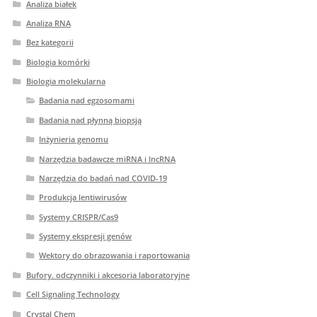
Analiza białek
Analiza RNA
Bez kategorii
Biologia komórki
Biologia molekularna
Badania nad egzosomami
Badania nad płynną biopsją
Inżynieria genomu
Narzędzia badawcze miRNA i lncRNA
Narzędzia do badań nad COVID-19
Produkcja lentiwirusów
Systemy CRISPR/Cas9
Systemy ekspresji genów
Wektory do obrazowania i raportowania
Bufory. odczynniki i akcesoria laboratoryjne
Cell Signaling Technology
Crystal Chem