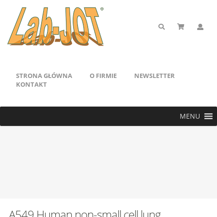
STRONA GŁÓWNA
O FIRMIE
NEWSLETTER
KONTAKT
MENU
A549 Human non-small cell lung