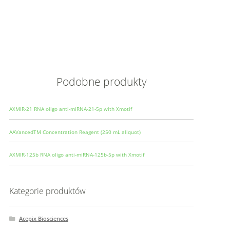
Wielkoś
Produce
Podobne produkty
AXMIR-21 RNA oligo anti-miRNA-21-5p with Xmotif
AAVancedTM Concentration Reagent (250 mL aliquot)
AXMIR-125b RNA oligo anti-miRNA-125b-5p with Xmotif
Kategorie produktów
Acepix Biosciences