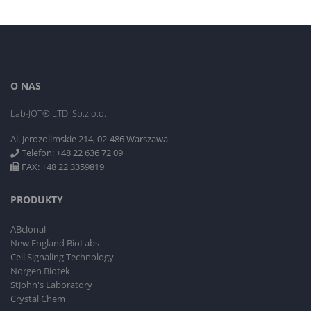
O NAS
Lab-JOT® LTD. Sp.z o.o.
Al. Jerozolimskie 214, 02-486 Warszawa
Telefon: +48 22 636 72 09
FAX: +48 22 3359819
PRODUKTY
ABclonal
New England BioLabs
Cell Signaling Technology
Norgen Biotek
StJohn's Laboratory
Crystal Chem