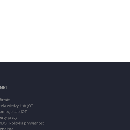
INKI
firmie
refa wiedzy Lab-JOT
omocje Lab-JOT
erty pracy
DO i Polityka prywatności
gnalista