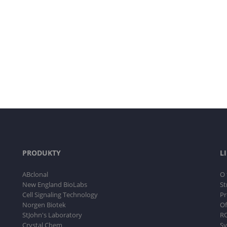
PRODUKTY
L
ABclonal
O 
New England BioLabs
St
Cell Signaling Technology
Pr
Norgen Biotek
Of
StJohn's Laboratory
RO
Crystal Chem
Sy