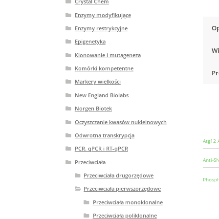
Crystal Chem
Enzymy modyfikujące
Op
Enzymy restrykcyjne
Epigenetyka
Wi
Klonowanie i mutageneza
Komórki kompetentne
Pr
Markery wielkości
New England Biolabs
Norgen Biotek
Oczyszczanie kwasów nukleinowych
Odwrotna transkrypcja
Atg12 
PCR. qPCR i RT-qPCR
Anti-S
Przeciwciała
Przeciwciała drugorzędowe
Phosph
Przeciwciała pierwszorzędowe
Przeciwciała monoklonalne
Przeciwciała poliklonalne