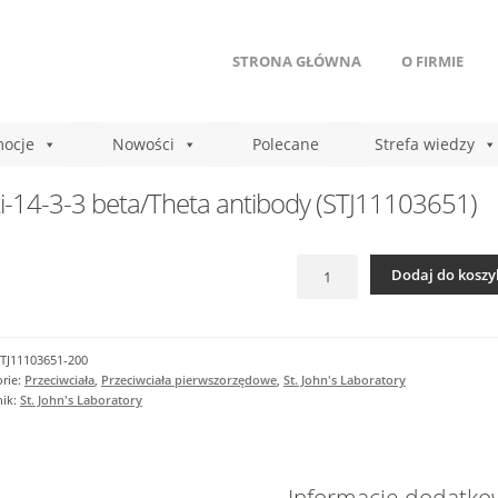
STRONA GŁÓWNA
O FIRMIE
ocje
Nowości
Polecane
Strefa wiedzy
i-14-3-3 beta/Theta antibody (STJ11103651)
ilość
Dodaj do koszy
Anti-
14-
3-
3
TJ11103651-200
beta/Theta
rie:
Przeciwciała
,
Przeciwciała pierwszorzędowe
,
St. John's Laboratory
antibody
nik:
St. John's Laboratory
(STJ11103651)