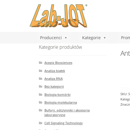
Producenci
Kategorie
Prom
Kategorie produktów
Ant
Acepix Biosciences
Analiza białek
Analiza RNA
Bez kategorii
SKU:
S
Biologia komórki
Katego
Biologia molekularna
Znacz
Bufory. odczynniki i akcesoria
laboratoryjne
Cell Signaling Technology