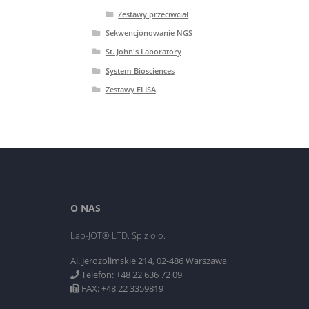
Zestawy przeciwciał
Sekwencjonowanie NGS
St. John's Laboratory
System Biosciences
Zestawy ELISA
O NAS
Lab-JOT® LTD. Sp.z o.o.
Al. Jerozolimskie 214, 02-486 Warszawa
Telefon: +48 22 636 72 09
FAX: +48 22 3359819