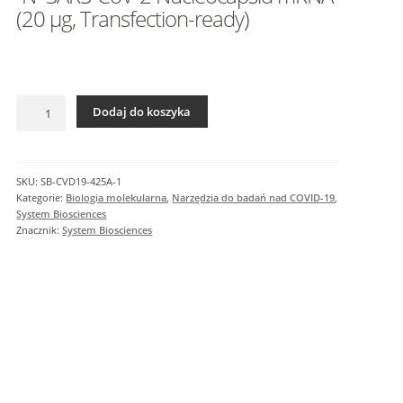
I
(20 µg, Transfection-ready)
n
f
o
r
ilość
m
Dodaj do koszyka
"N"
a
SARS-
c
CoV-
j
2
SKU:
SB-CVD19-425A-1
e
Nucleocapsid
Kategorie:
Biologia molekularna
,
Narzędzia do badań nad COVID-19
,
d
mRNA
System Biosciences
o
(20
Znacznik:
System Biosciences
µg,
d
Transfection-
a
ready)
t
k
o
w
e