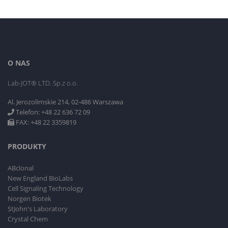
O NAS
Lab-JOT® LTD. Sp.z o.o.
Al. Jerozolimskie 214, 02-486 Warszawa
Telefon: +48 22 636 72 09
FAX: +48 22 3359819
PRODUKTY
ABclonal
New England BioLabs
Cell Signaling Technology
Norgen Biotek
StJohn's Laboratory
Crystal Chem