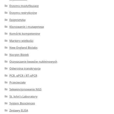
Enzymy modyfikujące
Enzymy restrykcyjne
Epigenetyka
Klonowanie i mutageneza
Komórki kompetentne
Markery wielkości
New England Biolabs
Norgen Biotek
Oczyszczanie kwasów nukleinowych
Odwrotna transkrypcja
PCR. qPCR i RT-qPCR
Przeciwciała
Sekwencjonowanie NGS
St. John's Laboratory
System Biosciences
Zestawy ELISA