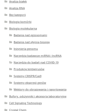
Analiza białek
Analiza RNA
Bez kategorii
Biologia komórki
Biologia molekularna
Badania nad egzosomami
Badania nad płynną biopsją
Inżynieria genomu
Narzędzia badawcze miRNA i lncRNA
Narzędzia do badań nad COVID-19
Produkcja lentiwirusów
Systemy CRISPR/Cas9
Systemy ekspresji genów
Wektory do obrazowania i raportowania
Bufory. odczynniki i akcesoria laboratoryjne
Cell Signaling Technology
Crystal Chem