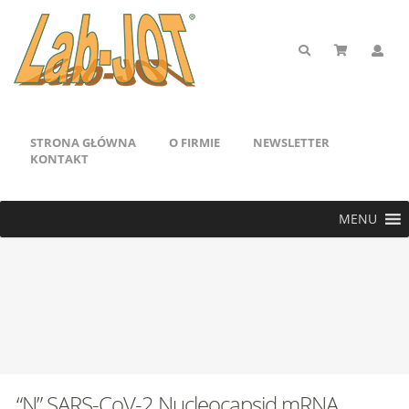
STRONA GŁÓWNA
O FIRMIE
NEWSLETTER
KONTAKT
MENU
“N” SARS-CoV-2 Nucleocapsid mRNA