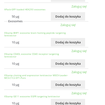
Zaloguj się!
XPack-GFP loaded HEK293 exosomes
50 µg
Dodaj do koszyka
Exosomes
Zaloguj się!
XStamp BHP1 exosome brain homing peptide targeting
lentivector
10 µg
Dodaj do koszyka
Zaloguj się!
XStamp CD40L exosome CD40 receptor targeting
lentivector
10 µg
Dodaj do koszyka
Zaloguj się!
XStamp cloning and expression lentivector MSCV-Leader-
MCS-C1C2-EF1-Puro
10 µg
Dodaj do koszyka
Zaloguj się!
XStamp GE11 exosome EGFR targeting lentivector
10 µg
Dodaj do koszyka