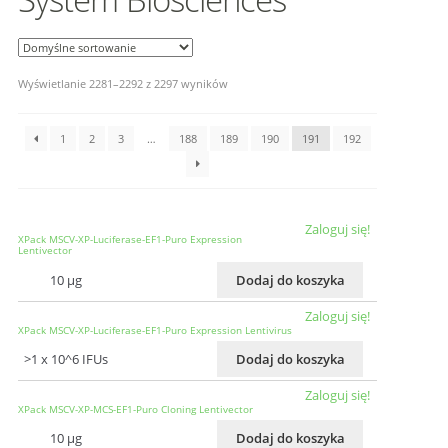
Wyświetlanie 2281–2292 z 2297 wyników
1
2
3
…
188
189
190
191
192
Zaloguj się!
XPack MSCV-XP-Luciferase-EF1-Puro Expression
Lentivector
10 µg
Dodaj do koszyka
Zaloguj się!
XPack MSCV-XP-Luciferase-EF1-Puro Expression Lentivirus
>1 x 10^6 IFUs
Dodaj do koszyka
Zaloguj się!
XPack MSCV-XP-MCS-EF1-Puro Cloning Lentivector
10 µg
Dodaj do koszyka