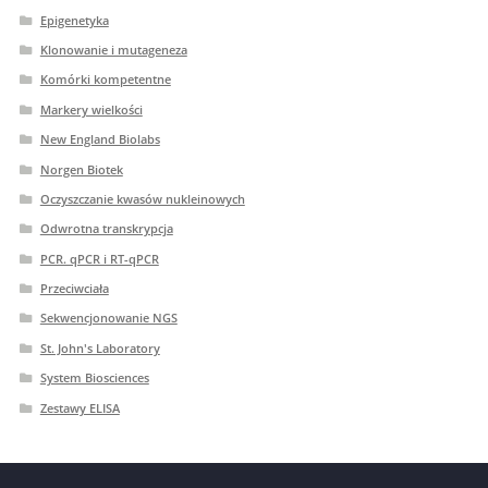
Epigenetyka
Klonowanie i mutageneza
Komórki kompetentne
Markery wielkości
New England Biolabs
Norgen Biotek
Oczyszczanie kwasów nukleinowych
Odwrotna transkrypcja
PCR. qPCR i RT-qPCR
Przeciwciała
Sekwencjonowanie NGS
St. John's Laboratory
System Biosciences
Zestawy ELISA