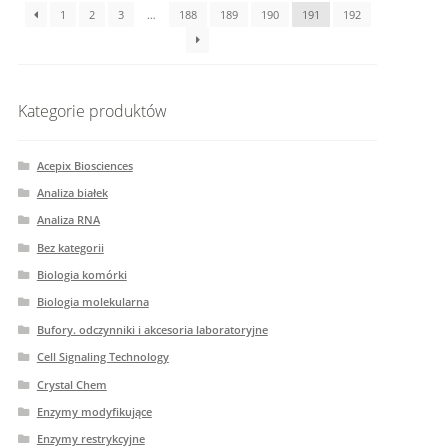
1
2
3
…
188
189
190
191
192
Kategorie produktów
Acepix Biosciences
Analiza białek
Analiza RNA
Bez kategorii
Biologia komórki
Biologia molekularna
Bufory. odczynniki i akcesoria laboratoryjne
Cell Signaling Technology
Crystal Chem
Enzymy modyfikujące
Enzymy restrykcyjne