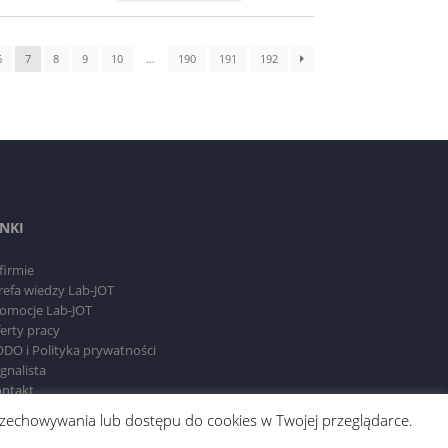
6
7
8
9
10
…
190
191
192
INKI
firmie
refa wiedzy Lab-JOT
omocje Lab-JOT
erty pracy
DO i Polityka prywatności
gnalista
ntakt
 przechowywania lub dostępu do cookies w Twojej przeglądarce.