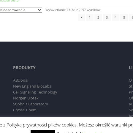
ickase vector
Wyświetlanie 73–84 z 2297 wyników
1
2
3
4
5
PRODUKTY
L
ABclonal
O 
New England BioLabs
St
Cell Signaling Technology
Pr
Norgen Biotek
Of
StJohn's Laboratory
RO
Crystal Chem
Sy
Ko
dnie z Polityką prywatności plików cookies. Możesz określić warunki