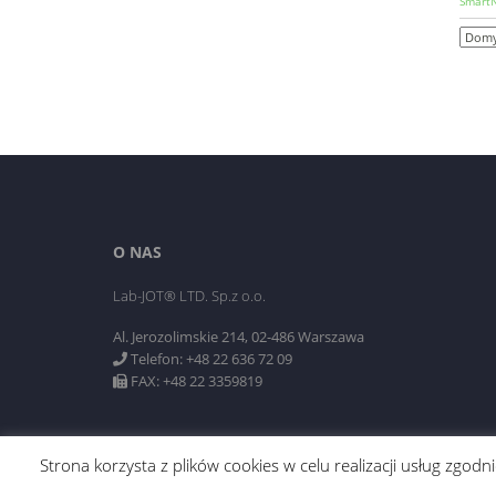
SmartN
O NAS
Lab-JOT® LTD. Sp.z o.o.
Al. Jerozolimskie 214, 02-486 Warszawa
Telefon: +48 22 636 72 09
FAX: +48 22 3359819
Strona korzysta z plików cookies w celu realizacji usług zgo