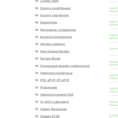
Crystal Chem
Enzymy modyfikujące
CAG-T7
SmartN
Enzymy restrykcyjne
CAG-T7
Epigenetyka
SmartN
Klonowanie i mutageneza
CAGs-G
Komórki kompetentne
Episom
Markery wielkości
Cas9 m
New England Biolabs
Norgen Biotek
Cas9 N
SmartN
Oczyszczanie kwasów nukleinowych
Odwrotna transkrypcja
Cas9 N
linear
PCR. qPCR i RT-qPCR
Przeciwciała
Cas9 N
linear
Sekwencjonowanie NGS
St. John's Laboratory
Cas9 N
linear
System Biosciences
Cas9 N
Zestawy ELISA