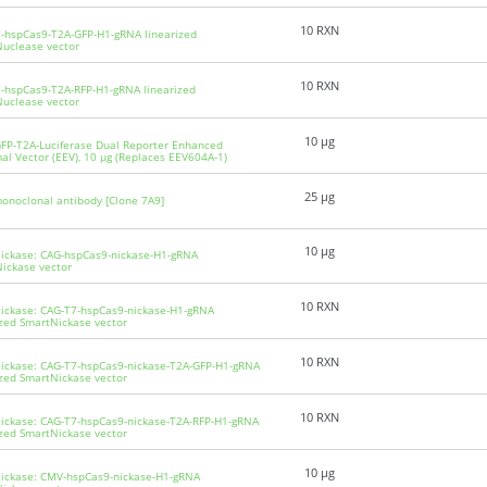
10 RXN
-hspCas9-T2A-GFP-H1-gRNA linearized
uclease vector
10 RXN
-hspCas9-T2A-RFP-H1-gRNA linearized
uclease vector
10 µg
FP-T2A-Luciferase Dual Reporter Enhanced
al Vector (EEV), 10 µg (Replaces EEV604A-1)
25 μg
onoclonal antibody [Clone 7A9]
10 µg
ickase: CAG-hspCas9-nickase-H1-gRNA
ickase vector
10 RXN
ickase: CAG-T7-hspCas9-nickase-H1-gRNA
ized SmartNickase vector
10 RXN
ickase: CAG-T7-hspCas9-nickase-T2A-GFP-H1-gRNA
ized SmartNickase vector
10 RXN
ickase: CAG-T7-hspCas9-nickase-T2A-RFP-H1-gRNA
ized SmartNickase vector
10 µg
ickase: CMV-hspCas9-nickase-H1-gRNA