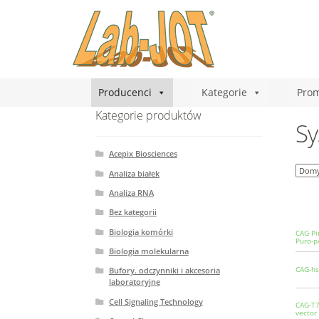
Producenci
Kategorie
Prom
Kategorie produktów
Sy
Acepix Biosciences
Analiza białek
Analiza RNA
Bez kategorii
Biologia komórki
CAG Pi
Puro-p
Biologia molekularna
CAG-hs
Bufory. odczynniki i akcesoria
laboratoryjne
Cell Signaling Technology
CAG-T7
vector