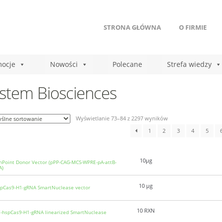
STRONA GŁÓWNA
O FIRMIE
ocje
Nowości
Polecane
Strefa wiedzy
stem Biosciences
Wyświetlanie 73–84 z 2297 wyników
1
2
3
4
5
10µg
nPoint Donor Vector (pPP-CAG-MCS-WPRE-pA-attB-
A)
10 µg
pCas9-H1-gRNA SmartNuclease vector
10 RXN
-hspCas9-H1-gRNA linearized SmartNuclease