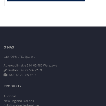
O NAS
Lab-JOT® LTD. Sp.z o.o.
Al. Jerozolimskie 214, 02-486 Warszawa
Telefon: +48 22 636 72 09
FAX: +48 22 3359819
PRODUKTY
ABclonal
New England BioLabs
Cell Signaling Technology