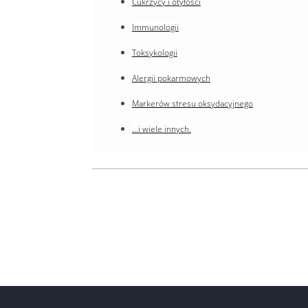
Cukrzycy i otyłości
Immunologii
Toksykologii
Alergii pokarmowych
Markerów stresu oksydacyjnego
…i wiele innych.