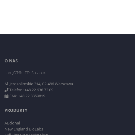
O NAS
Lab-JOT® LTD. Sp.z o.o.
Al. Jerozolimskie 214, 02-486 Warszawa
Telefon: +48 22 636 72 09
FAX: +48 22 3359819
PRODUKTY
ABclonal
New England BioLabs
Cell Signaling Technology