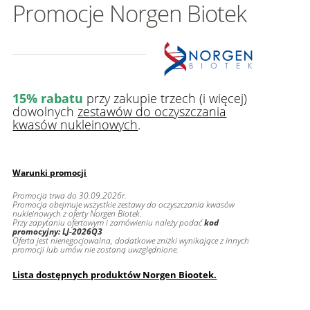
Promocje Norgen Biotek
15% rabatu
przy zakupie trzech (i więcej)
dowolnych
zestawów do oczyszczania
kwasów nukleinowych
.
Warunki promocji
Promocja trwa do 30.09.2026r.
Promocja obejmuje wszystkie zestawy do oczyszczania kwasów
nukleinowych z oferty Norgen Biotek.
Przy zapytaniu ofertowym i zamówieniu należy podać
kod
promocyjny: LJ-2026Q3
Oferta jest nienegocjowalna, dodatkowe zniżki wynikające z innych
promocji lub umów nie zostaną uwzględnione.
Lista dostępnych produktów Norgen Biootek.