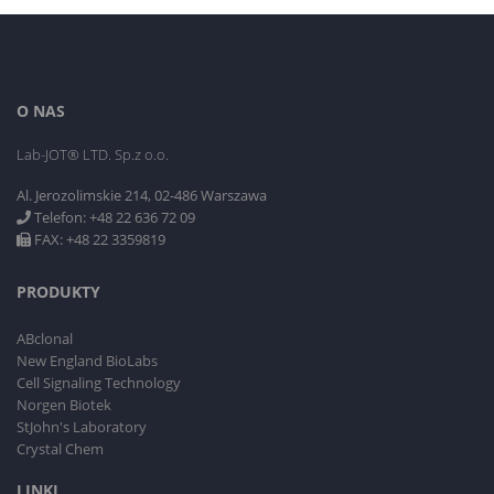
O NAS
Lab-JOT® LTD. Sp.z o.o.
Al. Jerozolimskie 214, 02-486 Warszawa
Telefon: +48 22 636 72 09
FAX: +48 22 3359819
PRODUKTY
ABclonal
New England BioLabs
Cell Signaling Technology
Norgen Biotek
StJohn's Laboratory
Crystal Chem
LINKI