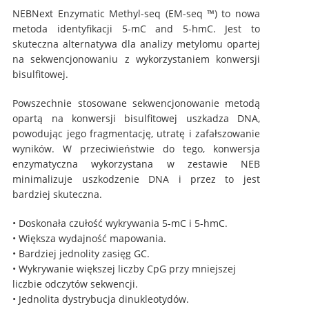
NEBNext Enzymatic Methyl-seq (EM-seq ™) to nowa
metoda identyfikacji 5-mC and 5-hmC. Jest to
skuteczna alternatywa dla analizy metylomu opartej
na sekwencjonowaniu z wykorzystaniem konwersji
bisulfitowej.
Powszechnie stosowane sekwencjonowanie metodą
opartą na konwersji bisulfitowej uszkadza DNA,
powodując jego fragmentację, utratę i zafałszowanie
wyników. W przeciwieństwie do tego, konwersja
enzymatyczna wykorzystana w zestawie NEB
minimalizuje uszkodzenie DNA i przez to jest
bardziej skuteczna.
• Doskonała czułość wykrywania 5-mC i 5-hmC.
• Większa wydajność mapowania.
• Bardziej jednolity zasięg GC.
• Wykrywanie większej liczby CpG przy mniejszej
liczbie odczytów sekwencji.
• Jednolita dystrybucja dinukleotydów.