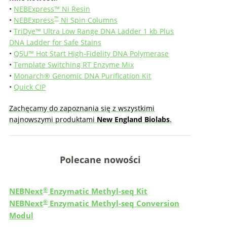
•
NEBExpress™ Ni Resin
™
•
NEBExpress
Ni Spin Columns
•
TriDye™ Ultra Low Range DNA Ladder
1 kb Plus
DNA Ladder for Safe Stains
•
Q5U™ Hot Start High-Fidelity DNA Polymerase
•
Template Switching RT Enzyme Mix
•
Monarch® Genomic DNA Purification Kit
•
Quick CIP
Zachęcamy do zapoznania się z wszystkimi
najnowszymi produktami
New England Biolabs
.
Polecane nowości
®
NEBNext
Enzymatic Methyl-seq Kit
®
NEBNext
Enzymatic Methyl-seq Conversion
Modul