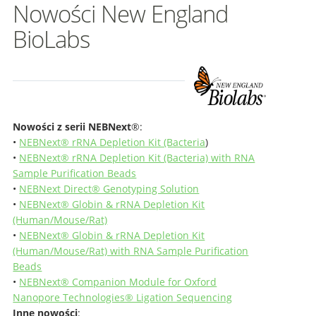
Nowości New England
BioLabs
Nowości z serii NEBNext
®:
•
NEBNext® rRNA Depletion Kit (Bacteria
)
•
NEBNext® rRNA Depletion Kit (Bacteria) with RNA
Sample Purification Beads
•
NEBNext Direct® Genotyping Solution
•
NEBNext® Globin & rRNA Depletion Kit
(Human/Mouse/Rat)
•
NEBNext® Globin & rRNA Depletion Kit
(Human/Mouse/Rat) with RNA Sample Purification
Beads
•
NEBNext® Companion Module for Oxford
Nanopore Technologies® Ligation Sequencing
Inne nowości
: