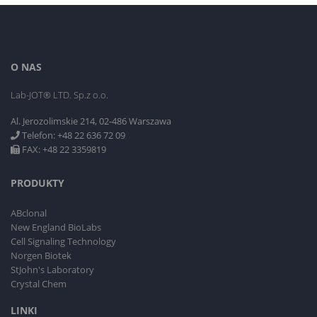
O NAS
Lab-JOT® LTD. Sp.z o.o.
Al. Jerozolimskie 214, 02-486 Warszawa
Telefon: +48 22 636 72 09
FAX: +48 22 3359819
PRODUKTY
ABclonal
New England BioLabs
Cell Signaling Technology
Norgen Biotek
StJohn's Laboratory
Crystal Chem
LINKI