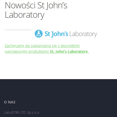
Nowości St John’s
Laboratory
Zachęcamy do zapoznania się z wszystkimi
najnowszymi produktami
St. John’s Laboratory
.
O NAS
Lab-JOT® LTD. Sp.z o.o.