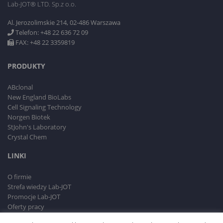
Lab-JOT® LTD. Sp.z o.o.
Al. Jerozolimskie 214, 02-486 Warszawa
Telefon: +48 22 636 72 09
FAX: +48 22 3359819
PRODUKTY
ABclonal
New England BioLabs
Cell Signaling Technology
Norgen Biotek
StJohn's Laboratory
Crystal Chem
LINKI
O firmie
Strefa wiedzy Lab-JOT
Promocje Lab-JOT
Oferty pracy
RODO i Polityka prywatności