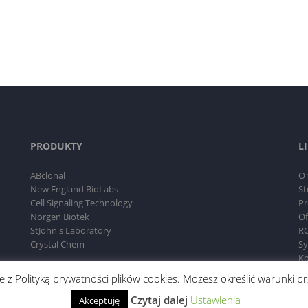
PRODUKTY
L
ABclonal
O 
New England BioLabs
St
Cell Signaling Technology
Pr
Norgen Biotek
Of
StJohn's Laboratory
RO
Crystal Chem
Sy
Ko
dnie z Polityką prywatności plików cookies. Możesz określić warunki
Czytaj dalej
Ustawienia
Akceptuję