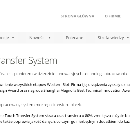
STRONA GŁÓWNA
O FIRMIE
ocje
Nowości
Polecane
Strefa wiedzy
ansfer System
óra jest pionierem w dziedzinie
innowacyjnych technologii obrazowania.
wnienie wszystkich etapów Western Blot. Firma i jej urządzenia zyskały uzn
sign Award oraz nagroda Shanghai Magnolia Best Technical Innovation Awa
pracowany system mokrego transferu białek.
e-Touch Transfer System skraca czas
transferu o 80%, zmniejsza zużycie b
ale także poprawia jakość danych, co czyni
go niezbędnym dodatkiem do każ