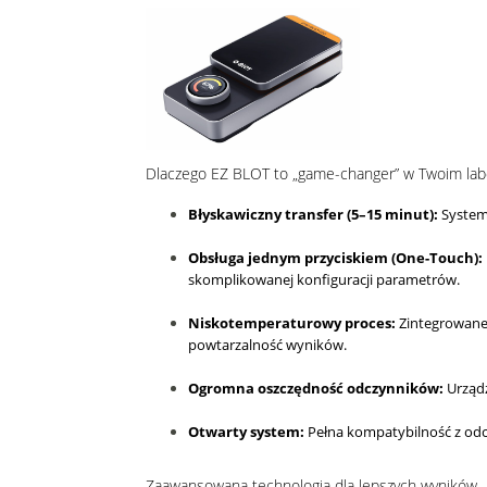
Dlaczego EZ BLOT to „game-changer” w Twoim lab
Błyskawiczny transfer (5–15 minut):
System 
Obsługa jednym przyciskiem (One-Touch):
skomplikowanej konfiguracji parametrów
.
Niskotemperaturowy proces:
Zintegrowane 
powtarzalność wyników
.
Ogromna oszczędność odczynników:
Urząd
Otwarty system:
Pełna kompatybilność z odc
Zaawansowana technologia dla lepszych wyników