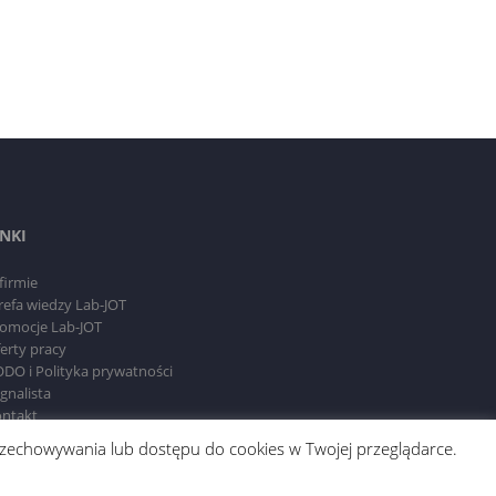
INKI
firmie
refa wiedzy Lab-JOT
omocje Lab-JOT
erty pracy
DO i Polityka prywatności
gnalista
ntakt
 przechowywania lub dostępu do cookies w Twojej przeglądarce.