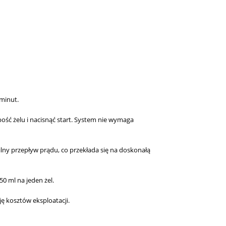
 minut
.
ć żelu i nacisnąć start
.
System nie wymaga
lny przepływ prądu, co przekłada się na doskonałą
50 ml na jeden żel
.
ę kosztów eksploatacji
.