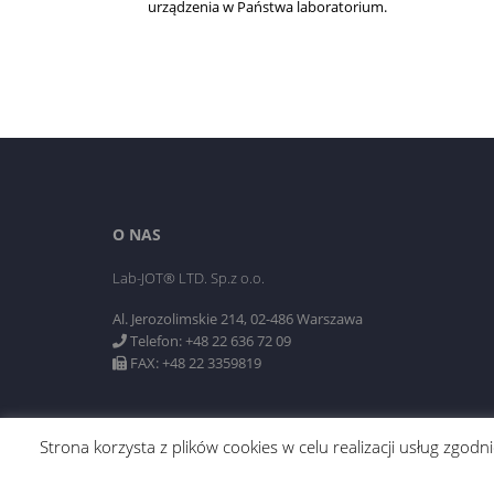
urządzenia w Państwa laboratorium.
O NAS
Lab-JOT® LTD. Sp.z o.o.
Al. Jerozolimskie 214, 02-486 Warszawa
Telefon: +48 22 636 72 09
FAX: +48 22 3359819
Strona korzysta z plików cookies w celu realizacji usług zgo