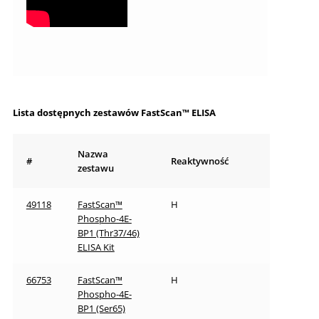
Lista dostępnych zestawów FastScan™ ELISA
Nazwa
#
Reaktywność
zestawu
49118
FastScan™
H
Phospho-4E-
BP1 (Thr37/46)
ELISA Kit
66753
FastScan™
H
Phospho-4E-
BP1 (Ser65)