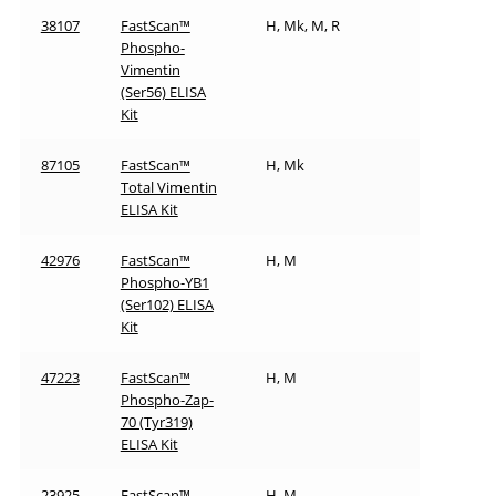
38107
FastScan™
H, Mk, M, R
Phospho-
Vimentin
(Ser56) ELISA
Kit
87105
FastScan™
H, Mk
Total Vimentin
ELISA Kit
42976
FastScan™
H, M
Phospho-YB1
(Ser102) ELISA
Kit
47223
FastScan™
H, M
Phospho-Zap-
70 (Tyr319)
ELISA Kit
23925
FastScan™
H, M