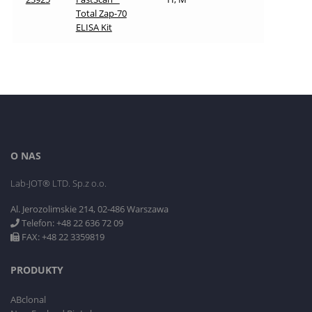
Total Zap-70
ELISA Kit
O NAS
Lab-JOT® LTD. Sp.z o.o.
Al. Jerozolimskie 214, 02-486 Warszawa
Telefon: +48 22 636 72 09
FAX: +48 22 3359819
PRODUKTY
ABclonal