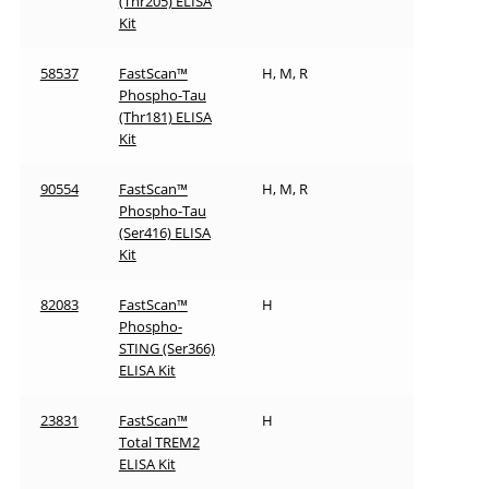
(Thr205) ELISA
Kit
58537
FastScan™
H, M, R
Phospho-Tau
(Thr181) ELISA
Kit
90554
FastScan™
H, M, R
Phospho-Tau
(Ser416) ELISA
Kit
82083
FastScan™
H
Phospho-
STING (Ser366)
ELISA Kit
23831
FastScan™
H
Total TREM2
ELISA Kit