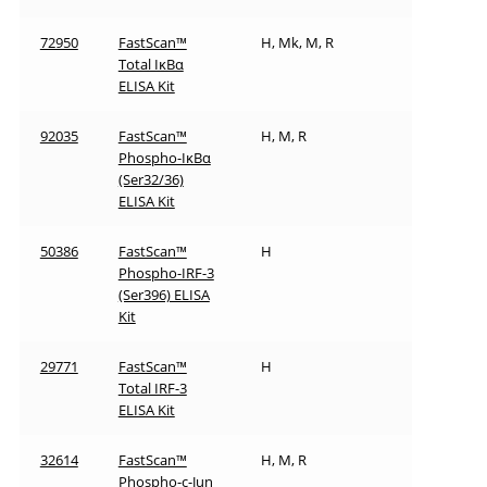
72950
FastScan™
H, Mk, M, R
Total IκBα
ELISA Kit
92035
FastScan™
H, M, R
Phospho-IκBα
(Ser32/36)
ELISA Kit
50386
FastScan™
H
Phospho-IRF-3
(Ser396) ELISA
Kit
29771
FastScan™
H
Total IRF-3
ELISA Kit
32614
FastScan™
H, M, R
Phospho-c-Jun