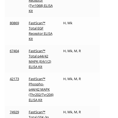
Receptor
(Tyr1068) ELISA
Kit
80869
FastScan™
H, Mk
Total EGF
Receptor ELISA
Kit
67404
FastScan™
H, Mk, M, R
Total p44/42
MAPK (Erk1/2)
ELISA Kit
42173
FastScan™
H, Mk, M, R
Phospho-
p44/42 MAPK
(Thr202/Tyr204)
ELISA Kit
74929
FastScan™
H, Mk, M, R
Total GSK-3α