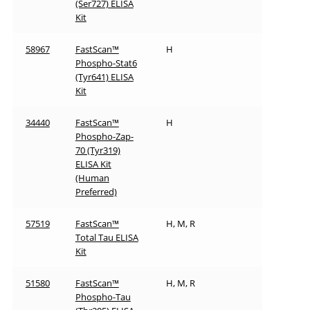
(Ser727) ELISA
Kit
58967
FastScan™
H
Phospho-Stat6
(Tyr641) ELISA
Kit
34440
FastScan™
H
Phospho-Zap-
70 (Tyr319)
ELISA Kit
(Human
Preferred)
57519
FastScan™
H, M, R
Total Tau ELISA
Kit
51580
FastScan™
H, M, R
Phospho-Tau