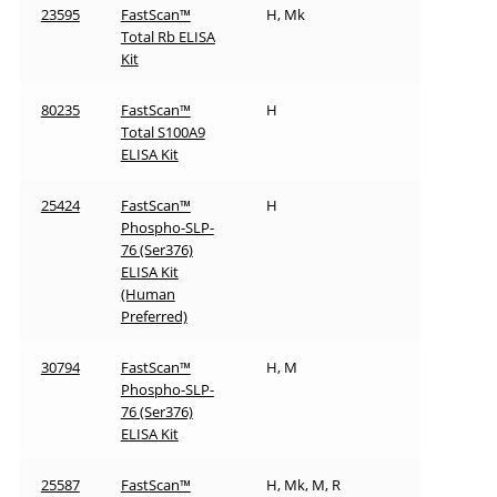
23595
FastScan™
H, Mk
Total Rb ELISA
Kit
80235
FastScan™
H
Total S100A9
ELISA Kit
25424
FastScan™
H
Phospho-SLP-
76 (Ser376)
ELISA Kit
(Human
Preferred)
30794
FastScan™
H, M
Phospho-SLP-
76 (Ser376)
ELISA Kit
25587
FastScan™
H, Mk, M, R