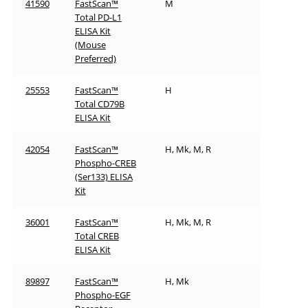
41590
FastScan™
M
Total PD-L1
ELISA Kit
(Mouse
Preferred)
25553
FastScan™
H
Total CD79B
ELISA Kit
42054
FastScan™
H, Mk, M, R
Phospho-CREB
(Ser133) ELISA
Kit
36001
FastScan™
H, Mk, M, R
Total CREB
ELISA Kit
89897
FastScan™
H, Mk
Phospho-EGF