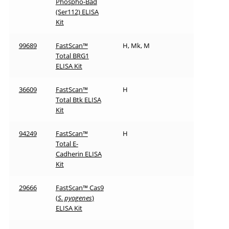
Phospho-Bad
(Ser112) ELISA
Kit
99689
FastScan™
H, Mk, M
Total BRG1
ELISA Kit
36609
FastScan™
H
Total Btk ELISA
Kit
94249
FastScan™
H
Total E-
Cadherin ELISA
Kit
29666
FastScan™ Cas9
(
S. pyogenes
)
ELISA Kit