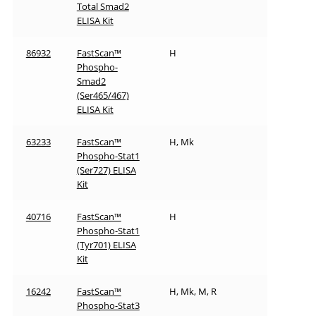
Total Smad2
ELISA Kit
86932
FastScan™
H
Phospho-
Smad2
(Ser465/467)
ELISA Kit
63233
FastScan™
H, Mk
Phospho-Stat1
(Ser727) ELISA
Kit
40716
FastScan™
H
Phospho-Stat1
(Tyr701) ELISA
Kit
16242
FastScan™
H, Mk, M, R
Phospho-Stat3