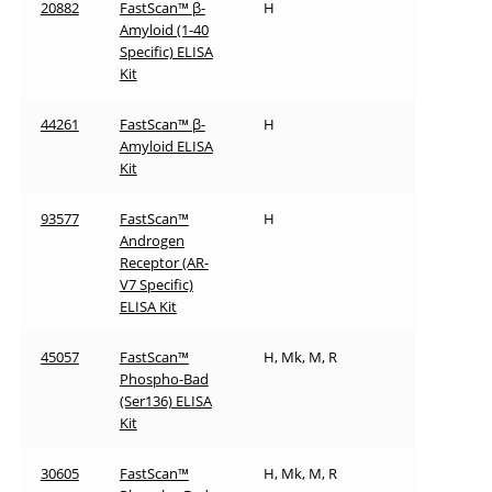
20882
FastScan™ β-
H
Amyloid (1-40
Specific) ELISA
Kit
44261
FastScan™ β-
H
Amyloid ELISA
Kit
93577
FastScan™
H
Androgen
Receptor (AR-
V7 Specific)
ELISA Kit
45057
FastScan™
H, Mk, M, R
Phospho-Bad
(Ser136) ELISA
Kit
30605
FastScan™
H, Mk, M, R