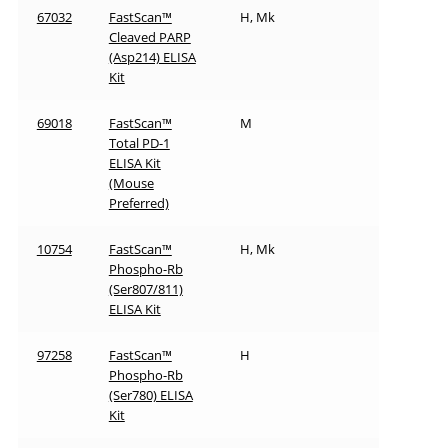
67032
FastScan™
H, Mk
Cleaved PARP
(Asp214) ELISA
Kit
69018
FastScan™
M
Total PD-1
ELISA Kit
(Mouse
Preferred)
10754
FastScan™
H, Mk
Phospho-Rb
(Ser807/811)
ELISA Kit
97258
FastScan™
H
Phospho-Rb
(Ser780) ELISA
Kit