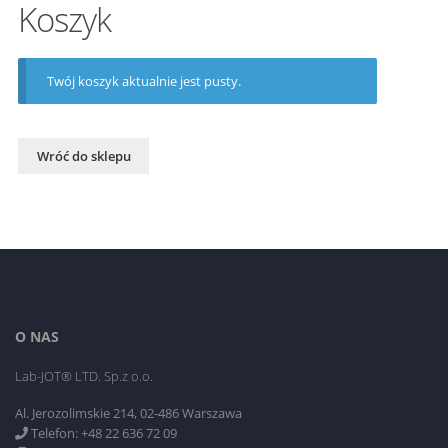
Koszyk
Twój koszyk aktualnie jest pusty.
Wróć do sklepu
O NAS
Lab-JOT® LTD. Sp.z o.o.
Al. Jerozolimskie 214, 02-486 Warszawa
Telefon: +48 22 636 72 09