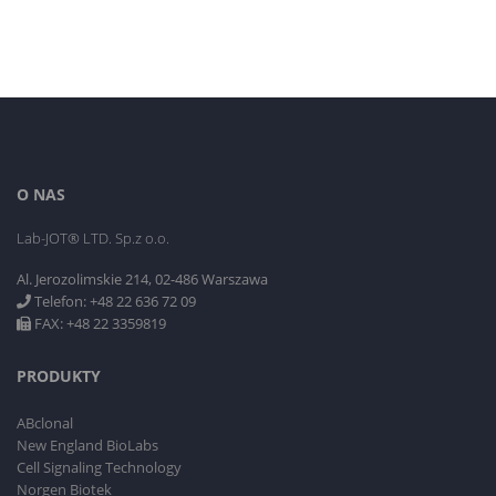
O NAS
Lab-JOT® LTD. Sp.z o.o.
Al. Jerozolimskie 214, 02-486 Warszawa
Telefon: +48 22 636 72 09
FAX: +48 22 3359819
PRODUKTY
ABclonal
New England BioLabs
Cell Signaling Technology
Norgen Biotek