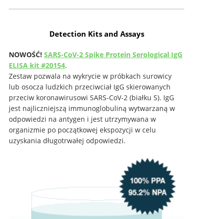
Detection Kits and Assays
NOWOŚĆ!
SARS-CoV-2 Spike Protein Serological IgG
ELISA kit #20154
.
Zestaw pozwala na wykrycie w próbkach surowicy
lub osocza ludzkich przeciwciał IgG skierowanych
przeciw koronawirusowi SARS-CoV-2 (białku S). IgG
jest najliczniejszą immunoglobuliną wytwarzaną w
odpowiedzi na antygen i jest utrzymywana w
organizmie po początkowej ekspozycji w celu
uzyskania długotrwałej odpowiedzi.