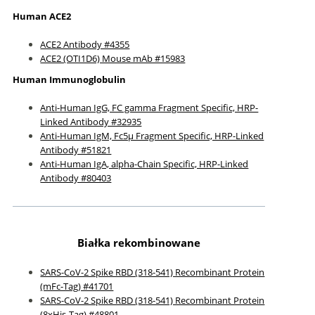
Human ACE2
ACE2 Antibody #4355
ACE2 (OTI1D6) Mouse mAb #15983
Human Immunoglobulin
Anti-Human IgG, FC gamma Fragment Specific, HRP-
Linked Antibody #32935
Anti-Human IgM, Fc5µ Fragment Specific, HRP-Linked
Antibody #51821
Anti-Human IgA, alpha-Chain Specific, HRP-Linked
Antibody #80403
Białka rekombinowane
SARS-CoV-2 Spike RBD (318-541) Recombinant Protein
(mFc-Tag) #41701
SARS-CoV-2 Spike RBD (318-541) Recombinant Protein
(8xHis-Tag) #48801