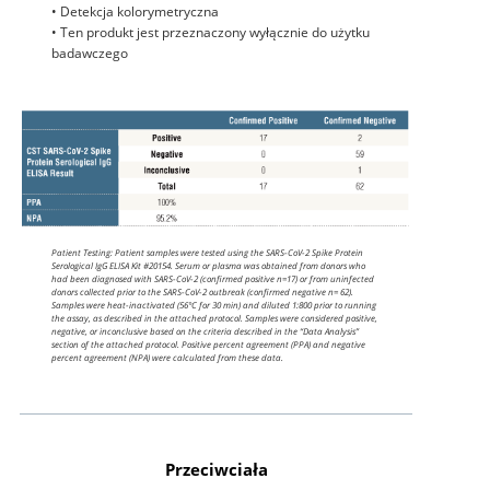
• Detekcja kolorymetryczna
• Ten produkt jest przeznaczony wyłącznie do użytku
badawczego
Patient Testing: Patient samples were tested using the SARS-CoV-2 Spike Protein
Serological IgG ELISA Kit #20154. Serum or plasma was obtained from donors who
had been diagnosed with SARS-CoV-2 (confirmed positive n=17) or from uninfected
donors collected prior to the SARS-CoV-2 outbreak (confirmed negative n= 62).
Samples were heat-inactivated (56°C for 30 min) and diluted 1:800 prior to running
the assay, as described in the attached protocol. Samples were considered positive,
negative, or inconclusive based on the criteria described in the “Data Analysis”
section of the attached protocol. Positive percent agreement (PPA) and negative
percent agreement (NPA) were calculated from these data.
Przeciwciała