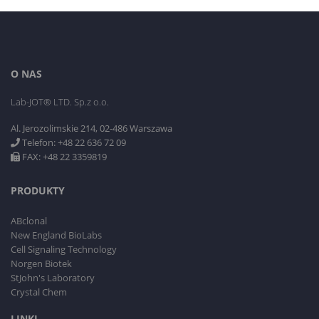
O NAS
Lab-JOT® LTD. Sp.z o.o.
Al. Jerozolimskie 214, 02-486 Warszawa
Telefon: +48 22 636 72 09
FAX: +48 22 3359819
PRODUKTY
ABclonal
New England BioLabs
Cell Signaling Technology
Norgen Biotek
StJohn's Laboratory
Crystal Chem
LINKI