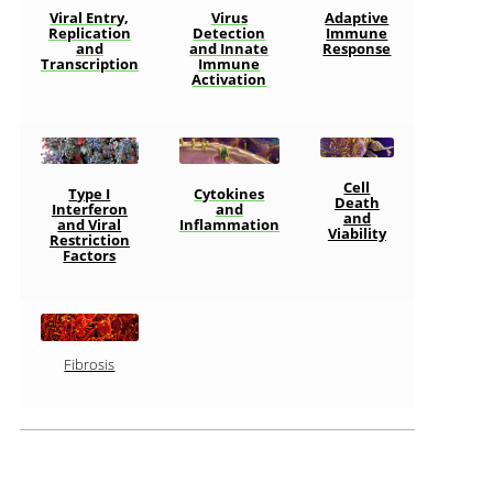
Viral Entry,
Adaptive
Virus
Replication
Immune
Detection
and
Response
and Innate
Transcription
Immune
Activation
Cell
Type I
Cytokines
Death
Interferon
and
and
and Viral
Inflammation
Viability
Restriction
Factors
Fibrosis