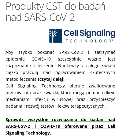
Produkty CST do badań
nad SARS-CoV-2
Aby szybko pokonać SARS-CoV-2 i zatrzymać
epidemię COVID-19, szczególnie ważne jest
rozpoznanie i leczenie. Naukowcy z całego świata
ciężko pracują nad opracowaniem skutecznych
metod leczenia
(czytaj dalej)
.
Cell Signaling Technology oferuje zwalidowane
przeciwciała oraz związki, które mogą pomóc odkryć
mechanizm infekcji wirusowej oraz przyspieszyć
badania i rozwój testów i leków terapeutycznych.
Sprawdź wszystkie rozwiązania do badań nad
SARS-CoV-2 i COVID-19 oferowane przez Cell
Signaling Technology.