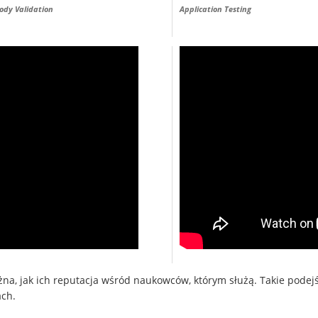
ody Validation
Application Testing
żna, jak ich reputacja wśród naukowców, którym służą. Takie podej
ach.