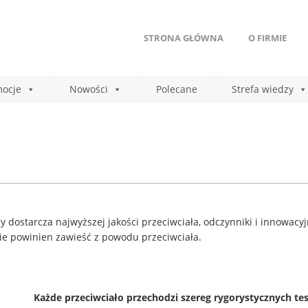
STRONA GŁÓWNA
O FIRMIE
ocje
Nowości
Polecane
Strefa wiedzy
y dostarcza najwyższej jakości przeciwciała, odczynniki i innowac
ie powinien zawieść z powodu przeciwciała.
Każde przeciwciało przechodzi szereg rygorystycznych te