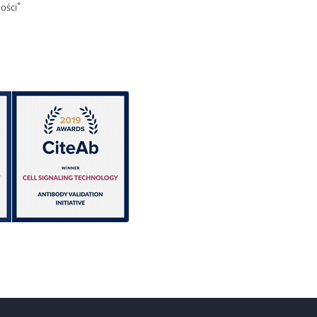
*
ności