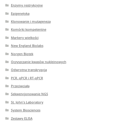
Enzymy restrykcyjne
Epigenetyka
Klonowanie i mutageneza
Komórki kompetentne
Markery wielkości
New England Biolabs
Norgen Biotek
Oczyszczanie kwasów nukleinowych
Odwrotna transkrypcja
PCR. qPCR i RT-qPCR
Przeciwciała
Sekwencjonowanie NGS
St. John's Laboratory
System Biosciences
Zestawy ELISA