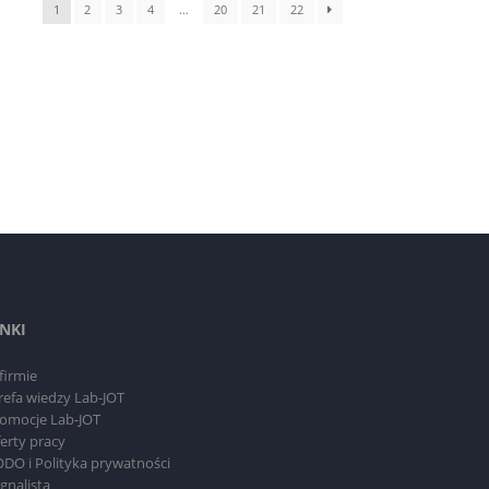
1
2
3
4
…
20
21
22
INKI
firmie
refa wiedzy Lab-JOT
omocje Lab-JOT
erty pracy
DO i Polityka prywatności
gnalista