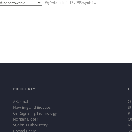
Wyświetlanie 1–12 z 255 wyników
PRODUKTY
L
ABclonal
O 
New England BioLabs
St
Cell Signaling Technology
Pr
Norgen Biotek
Of
StJohn's Laboratory
RO
Crystal Chem
Sy