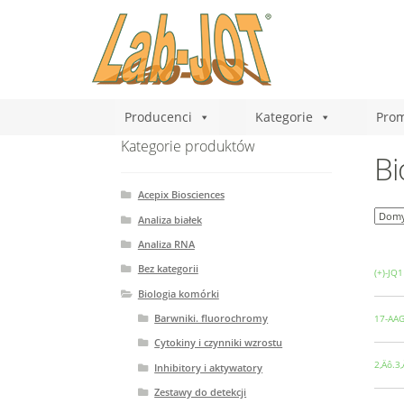
Producenci
Kategorie
Prom
Kategorie produktów
Bi
Acepix Biosciences
Analiza białek
Analiza RNA
Bez kategorii
(+)-JQ1
Biologia komórki
Barwniki. fluorochromy
17-AA
Cytokiny i czynniki wzrostu
2‚Äô.3
Inhibitory i aktywatory
Zestawy do detekcji