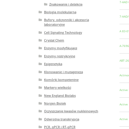
7-AAD C
Znakowanie i detekcja
Biologia molekularna
7-AAD/
Bufory. odczynniki i akcesoria
laboratoryjne
A 83-0
Cell Signaling Technology
Crystal Chem
A-769
Enzymy modyfikujące
Enzymy restrykcyjne
ABT-26
Epigenetyka
Klonowanie i mutageneza
Actino
Komórki kompetentne
Markery wielkości
Active
New England Biolabs
Norgen Biotek
Active
Oczyszczanie kwasów nukleinowych
Odwrotna transkrypcja
Active
PCR. qPCR i RT-qPCR