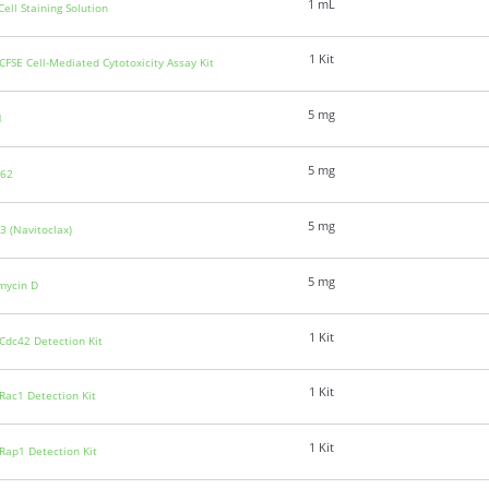
1 mL
ell Staining Solution
1 Kit
CFSE Cell-Mediated Cytotoxicity Assay Kit
5 mg
1
5 mg
662
5 mg
3 (Navitoclax)
5 mg
mycin D
1 Kit
 Cdc42 Detection Kit
1 Kit
 Rac1 Detection Kit
1 Kit
 Rap1 Detection Kit