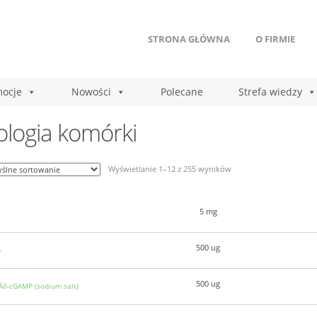
STRONA GŁÓWNA
O FIRMIE
ocje
Nowości
Polecane
Strefa wiedzy
ologia komórki
Wyświetlanie 1–12 z 255 wyników
5 mg
500 ug
G
500 ug
‚Äô-cGAMP (sodium salt)