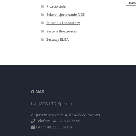
Przeciwciała
Sekwencjonowanie NGS
St. John's Laboratory
System Biosciences
Zestawy ELISA
O NAS
Lab-JOT® LTD. Sp.z o.o.
Al. Jerozolimskie 214, 02-486 Warszawa
Telefon: +48 22 636 72 09
FAX: +48 22 3359819