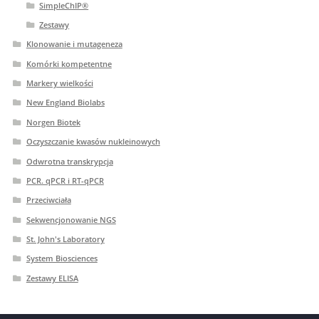
SimpleChIP®
Zestawy
Klonowanie i mutageneza
Komórki kompetentne
Markery wielkości
New England Biolabs
Norgen Biotek
Oczyszczanie kwasów nukleinowych
Odwrotna transkrypcja
PCR. qPCR i RT-qPCR
Przeciwciała
Sekwencjonowanie NGS
St. John's Laboratory
System Biosciences
Zestawy ELISA