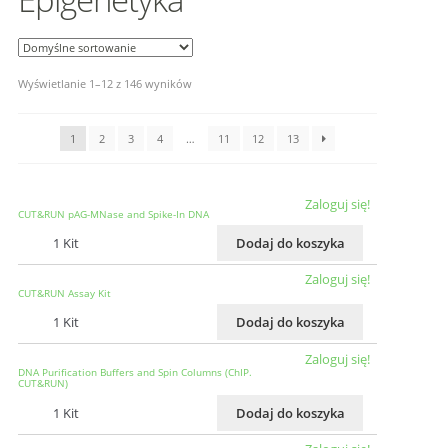
Wyświetlanie 1–12 z 146 wyników
1
2
3
4
…
11
12
13
Zaloguj się!
CUT&RUN pAG-MNase and Spike-In DNA
1 Kit
Dodaj do koszyka
Zaloguj się!
CUT&RUN Assay Kit
1 Kit
Dodaj do koszyka
Zaloguj się!
DNA Purification Buffers and Spin Columns (ChIP.
CUT&RUN)
1 Kit
Dodaj do koszyka