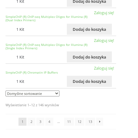
1 Kit
Dodaj do koszyka
Zaloguj się!
SimpleChIP (R) ChIP-seq Multiplex Oligos for Illumina (R)
(Dual Index Primers)
1 Kit
Dodaj do koszyka
Zaloguj się!
SimpleChIP (R) ChIP-seq Multiplex Oligos for Illumina (R)
(Single Index Primers)
1 Kit
Dodaj do koszyka
Zaloguj się!
SimpleChIP (R) Chromatin IP Buffers
1 Kit
Dodaj do koszyka
Wyświetlanie 1–12 z 146 wyników
1
2
3
4
…
11
12
13