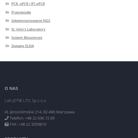
PCR. qPCR i RT-qPCR
Przeciwciała
Sekwencjonowanie NGS
St. John's Laboratory
System Biosciences
Zestawy ELISA
O NAS
Lab-JOT® LTD. Sp.z o.o.
Al. Jerozolimskie 214, 02-486 Warszawa
Telefon: +48 22 636 72 09
FAX: +48 22 3359819