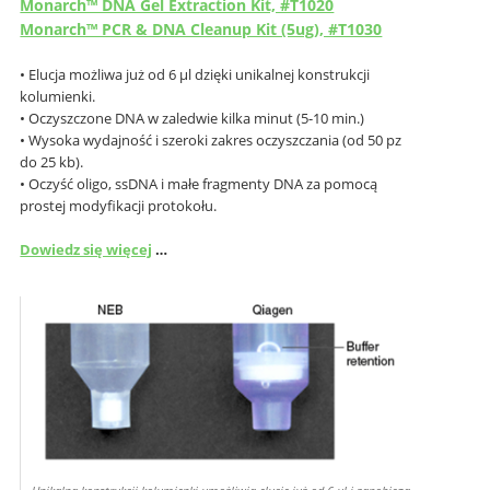
Monarch™ DNA Gel Extraction Kit, #T1020
Monarch™ PCR & DNA Cleanup Kit (5ug), #T1030
• Elucja możliwa już od 6 µl dzięki unikalnej konstrukcji
kolumienki.
• Oczyszczone DNA w zaledwie kilka minut (5-10 min.)
• Wysoka wydajność i szeroki zakres oczyszczania (od 50 pz
do 25 kb).
• Oczyść oligo, ssDNA i małe fragmenty DNA za pomocą
prostej modyfikacji protokołu.
Dowiedz się więcej
…