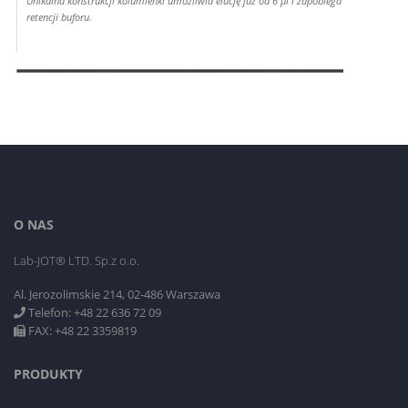
Unikalna konstrukcji kolumienki umożliwia elucję już od 6 µl i zapobiega
retencji buforu.
O NAS
Lab-JOT® LTD. Sp.z o.o.
Al. Jerozolimskie 214, 02-486 Warszawa
Telefon: +48 22 636 72 09
FAX: +48 22 3359819
PRODUKTY