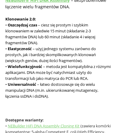
NEBuilder® HiFi DNA Assembly
– Bezproblemowe
łączenie wielu fragmentów DNA.
Klonowanie 2.0:
•
Oszczędzaj czas
– ciesz się prostym i szybkim
klonowaniem w zaledwie 15 minut (składanie 2-3
fragmentów DNA) lub 60 minut (składanie 4 i więcej
fragmentów DNA).
•
Elastyczność
– użyj jednego systemu zarówno do
prostych, jak i bardziej skomplikowanych klonowań
(większych genów, dużej ilości fragmentów).
•
Wielofunkcyjność
– metoda jest kompatybilna z różnymi
aplikacjami. DNA może być natychmiast użyty do
transformacji lub jako matryca do PCR lub RCA.
•
Uniwersalność
– łatwo dostosowuje się do wielu
manipulacji DNA (m.in. ukierunkowanej mutagenezy,
łączenia ssDNA i dsDNA).
Dostępne warianty:
•
NEBuilder HiFi DNA Assembly Cloning Kit
(zawiera komórki
kompetentne: 5-alpha Competent E. coli (High Efficiency,