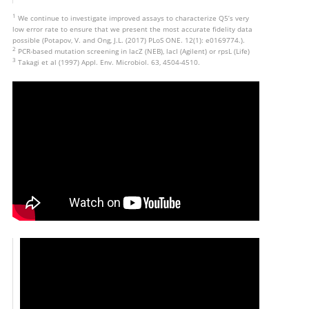
1
We continue to investigate improved assays to characterize Q5’s very
low error rate to ensure that we present the most accurate fidelity data
possible (Potapov, V. and Ong, J.L. (2017) PLoS ONE. 12(1): e0169774.).
2
PCR-based mutation screening in lacZ (NEB), lacI (Agilent) or rpsL (Life)
3
Takagi et al (1997) Appl. Env. Microbiol. 63, 4504-4510.