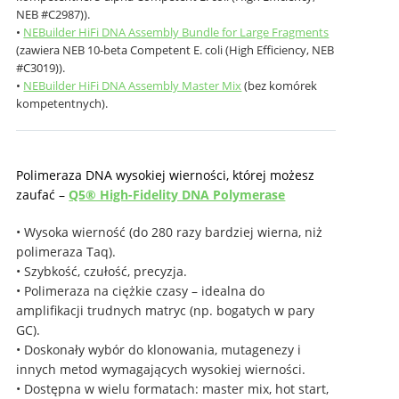
NEB #C2987)).
•
NEBuilder HiFi DNA Assembly Bundle for Large Fragments
(zawiera NEB 10-beta Competent E. coli (High Efficiency, NEB
#C3019)).
•
NEBuilder HiFi DNA Assembly Master Mix
(bez komórek
kompetentnych).
Polimeraza DNA wysokiej wierności, której możesz
zaufać –
Q5® High-Fidelity DNA Polymerase
• Wysoka wierność (do 280 razy bardziej wierna, niż
polimeraza Taq).
• Szybkość, czułość, precyzja.
• Polimeraza na ciężkie czasy – idealna do
amplifikacji trudnych matryc (np. bogatych w pary
GC).
• Doskonały wybór do klonowania, mutagenezy i
innych metod wymagających wysokiej wierności.
• Dostępna w wielu formatach: master mix, hot start,