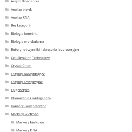
Acepix Biosciences
Analiza białek
Analiza RNA
Bez kategorii
Biologia komórki
Biologia molekularna
Bufory. odczynniki i akcesoria laboratoryjne
Cell Signaling Technology
Crystal Chem
Enzymy modyfikujące
Enzymy restrykcyjne
Epigenetyka
Klonowanie i mutageneza
Komórki kompetentne
Markery wielkości
Markery białkowe
Markery DNA