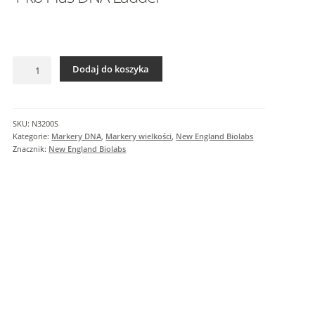
I
n
f
o
ilość
r
Dodaj do koszyka
1
m
kb
a
Plus
c
DNA
SKU:
N3200S
j
Ladder
Kategorie:
Markery DNA
,
Markery wielkości
,
New England Biolabs
e
Znacznik:
New England Biolabs
d
o
d
a
t
k
o
w
e