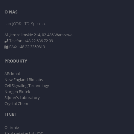
O NAS
Lab-JOT® LTD. Sp.z o.o.
Al. Jerozolimskie 214, 02-486 Warszawa
Telefon: +48 22 636 72 09
FAX: +48 22 3359819
PRODUKTY
ABclonal
New England BioLabs
Cell Signaling Technology
Norgen Biotek
StJohn's Laboratory
Crystal Chem
LINKI
O firmie
Strefa wiedzy Lab-JOT