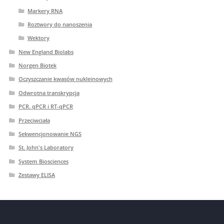
Markery RNA
Roztwory do nanoszenia
Wektory
New England Biolabs
Norgen Biotek
Oczyszczanie kwasów nukleinowych
Odwrotna transkrypcja
PCR. qPCR i RT-qPCR
Przeciwciała
Sekwencjonowanie NGS
St. John's Laboratory
System Biosciences
Zestawy ELISA