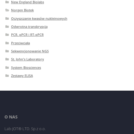
New England Biolabs
Norgen Biotek
Oczyszczanie kwasów nukleinowych
Odwrotna transkrypcja
PCR. qPCR i RT-qPCR
Przeciwciała
Sekwencjonowanie NGS
St. John's Laboratory
System Biosciences
Zestawy ELISA
O NAS
Lab-JOT® LTD. Sp.z o.o.