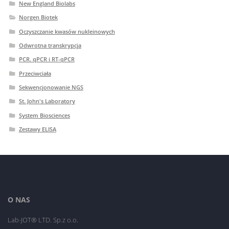
New England Biolabs
Norgen Biotek
Oczyszczanie kwasów nukleinowych
Odwrotna transkrypcja
PCR. qPCR i RT-qPCR
Przeciwciała
Sekwencjonowanie NGS
St. John's Laboratory
System Biosciences
Zestawy ELISA
O NAS
Lab-JOT® LTD. Sp.z o.o.