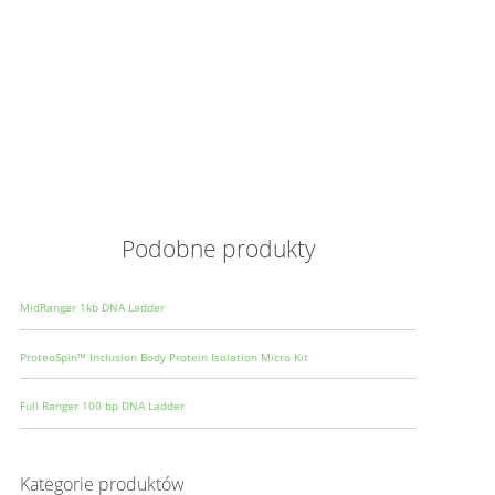
Opis
Wielkoś
Produce
Podobne produkty
MidRanger 1kb DNA Ladder
ProteoSpin™ Inclusion Body Protein Isolation Micro Kit
Full Ranger 100 bp DNA Ladder
Kategorie produktów