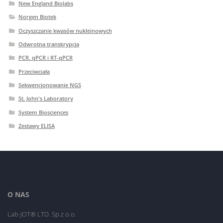
New England Biolabs
Norgen Biotek
Oczyszczanie kwasów nukleinowych
Odwrotna transkrypcja
PCR. qPCR i RT-qPCR
Przeciwciała
Sekwencjonowanie NGS
St. John's Laboratory
System Biosciences
Zestawy ELISA
O NAS
Lab-JOT® LTD. Sp.z o.o.