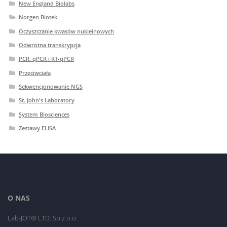
New England Biolabs
Norgen Biotek
Oczyszczanie kwasów nukleinowych
Odwrotna transkrypcja
PCR. qPCR i RT-qPCR
Przeciwciała
Sekwencjonowanie NGS
St. John's Laboratory
System Biosciences
Zestawy ELISA
O NAS
Lab-JOT® LTD. Sp.z o.o.