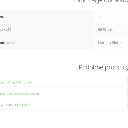
Informacje dodatk
is
–
elkość
96 Preps
oducent
Norgen Biotek
Podobne produkt
nger 100bp DNA Ladder
nger Plus 100bp DNA Ladder
nger 100bp DNA Ladder