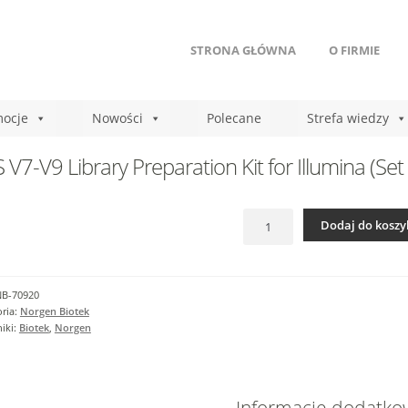
STRONA GŁÓWNA
O FIRMIE
ocje
Nowości
Polecane
Strefa wiedzy
 V7-V9 Library Preparation Kit for Illumina (Set
ilość
Dodaj do koszy
16S
V7-
V9
Library
NB-70920
Preparation
ria:
Norgen Biotek
Kit
iki:
Biotek
,
Norgen
for
Illumina
(Set
B)