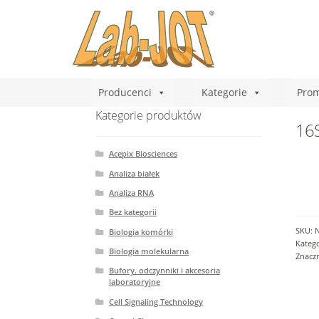
Producenci
Kategorie
Prom
Kategorie produktów
16S
Acepix Biosciences
Analiza białek
Analiza RNA
Bez kategorii
SKU:
Biologia komórki
Katego
Biologia molekularna
Znaczn
Bufory. odczynniki i akcesoria
laboratoryjne
Cell Signaling Technology