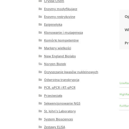
Crystal Chem
Enzymy modyfikujące
Op
Enzymy restrykcyjne
Epigenetyka
Wi
Klonowanie i mutageneza
Komórki kompetentne
Pr
Markery wielkości
New England Biolabs
Norgen Biotek
Oczyszczanie kwasów nukleinowych
Odwrotna transkrypcja
LowRa
PCR. qPCR i RT-qPCR
HighRa
Przeciwciała
Sekwencjonowanie NGS
FullRa
St. John's Laboratory
System Biosciences
Zestawy ELISA