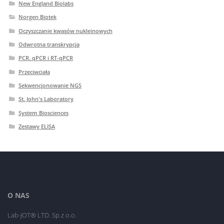
New England Biolabs
Norgen Biotek
Oczyszczanie kwasów nukleinowych
Odwrotna transkrypcja
PCR. qPCR i RT-qPCR
Przeciwciała
Sekwencjonowanie NGS
St. John's Laboratory
System Biosciences
Zestawy ELISA
O NAS
Lab-JOT® LTD. Sp.z o.o.