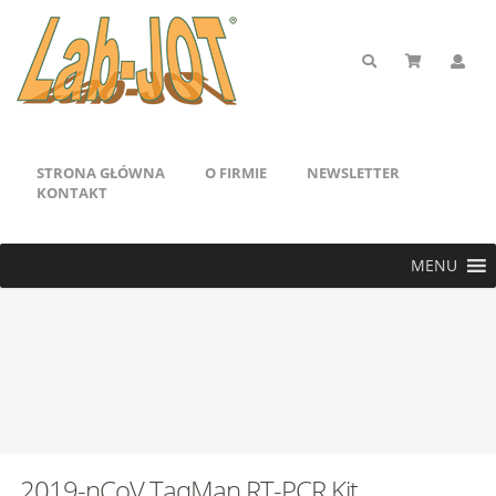
STRONA GŁÓWNA
O FIRMIE
NEWSLETTER
KONTAKT
MENU
2019-nCoV TaqMan RT-PCR Kit