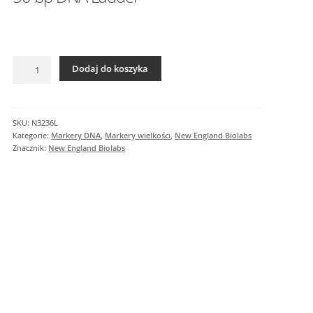
I
n
f
o
ilość
r
Dodaj do koszyka
50
m
bp
a
DNA
c
Ladder
SKU:
N3236L
j
Kategorie:
Markery DNA
,
Markery wielkości
,
New England Biolabs
e
Znacznik:
New England Biolabs
d
o
d
a
t
k
o
w
e