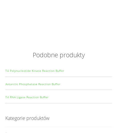
Opis
Wielkoś
Produce
Podobne produkty
T4 Polynucleotide Kinase Reaction Buffer
Antarctic Phosphatase Reaction Buffer
T4 RNA Ligase Reaction Buffer
Kategorie produktów