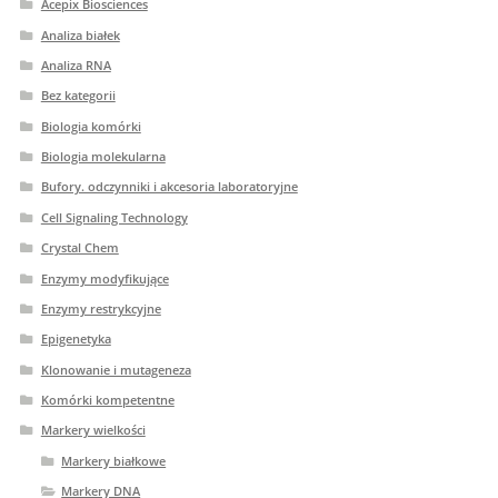
Acepix Biosciences
Analiza białek
Analiza RNA
Bez kategorii
Biologia komórki
Biologia molekularna
Bufory. odczynniki i akcesoria laboratoryjne
Cell Signaling Technology
Crystal Chem
Enzymy modyfikujące
Enzymy restrykcyjne
Epigenetyka
Klonowanie i mutageneza
Komórki kompetentne
Markery wielkości
Markery białkowe
Markery DNA