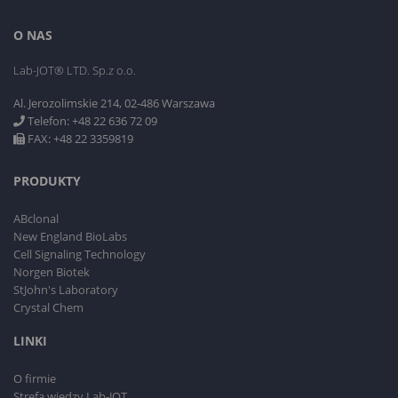
O NAS
Lab-JOT® LTD. Sp.z o.o.
Al. Jerozolimskie 214, 02-486 Warszawa
Telefon: +48 22 636 72 09
FAX: +48 22 3359819
PRODUKTY
ABclonal
New England BioLabs
Cell Signaling Technology
Norgen Biotek
StJohn's Laboratory
Crystal Chem
LINKI
O firmie
Strefa wiedzy Lab-JOT