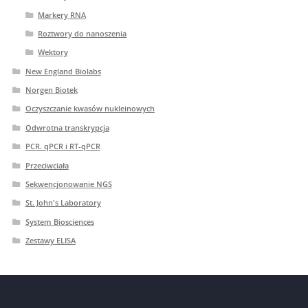
Markery RNA
Roztwory do nanoszenia
Wektory
New England Biolabs
Norgen Biotek
Oczyszczanie kwasów nukleinowych
Odwrotna transkrypcja
PCR. qPCR i RT-qPCR
Przeciwciała
Sekwencjonowanie NGS
St. John's Laboratory
System Biosciences
Zestawy ELISA