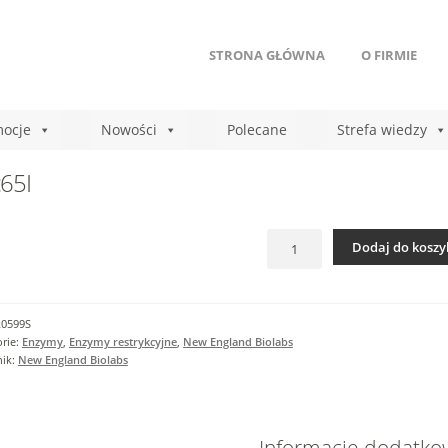
STRONA GŁÓWNA
O FIRMIE
ocje
Nowości
Polecane
Strefa wiedzy
65I
ilość
Dodaj do koszy
Acc65I
R0599S
rie:
Enzymy
,
Enzymy restrykcyjne
,
New England Biolabs
nik:
New England Biolabs