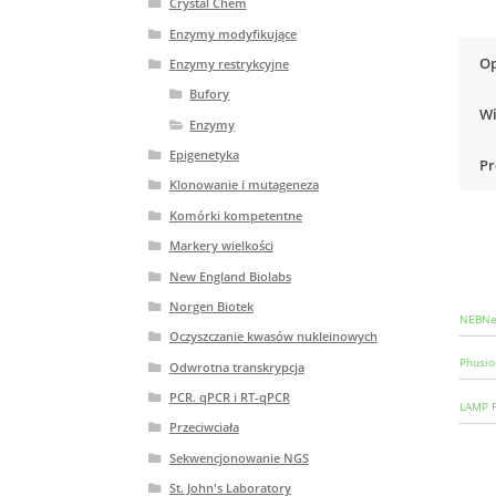
Crystal Chem
Enzymy modyfikujące
Op
Enzymy restrykcyjne
Bufory
Wi
Enzymy
Epigenetyka
Pr
Klonowanie i mutageneza
Komórki kompetentne
Markery wielkości
New England Biolabs
Norgen Biotek
NEBNex
Oczyszczanie kwasów nukleinowych
Phusio
Odwrotna transkrypcja
PCR. qPCR i RT-qPCR
LAMP F
Przeciwciała
Sekwencjonowanie NGS
St. John's Laboratory