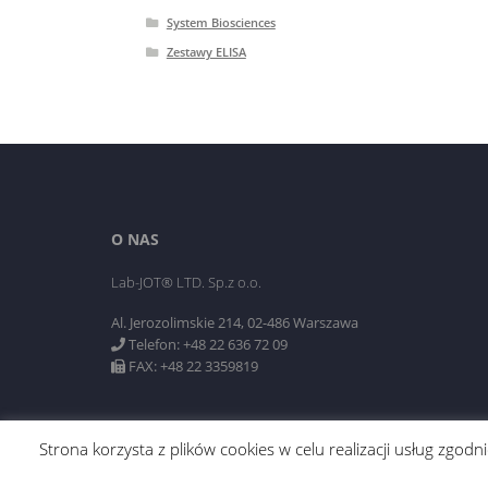
System Biosciences
Zestawy ELISA
O NAS
Lab-JOT® LTD. Sp.z o.o.
Al. Jerozolimskie 214, 02-486 Warszawa
Telefon: +48 22 636 72 09
FAX: +48 22 3359819
Strona korzysta z plików cookies w celu realizacji usług zgo