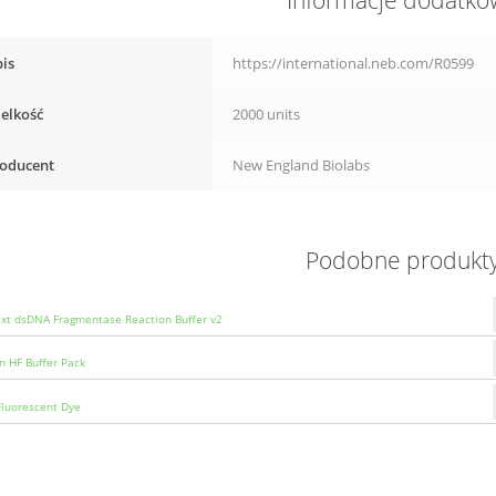
Informacje dodatk
is
https://international.neb.com/R0599
elkość
2000 units
oducent
New England Biolabs
Podobne produkt
t dsDNA Fragmentase Reaction Buffer v2
n HF Buffer Pack
luorescent Dye