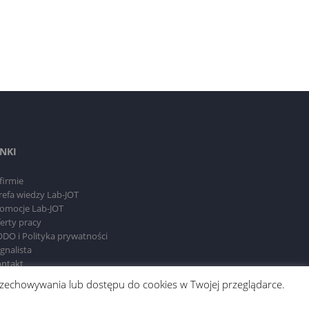
INKI
firmie
refa wiedzy Lab-JOT
omocje Lab-JOT
erty pracy
DO i Polityka prywatności
gnalista
ntakt
 przechowywania lub dostępu do cookies w Twojej przeglądarce.