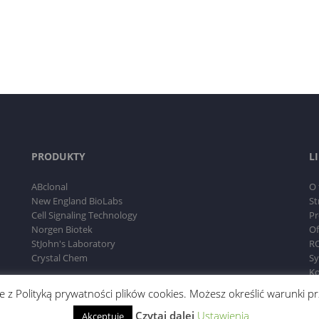
PRODUKTY
L
ABclonal
O 
New England BioLabs
St
Cell Signaling Technology
Pr
Norgen Biotek
Of
StJohn's Laboratory
RO
Crystal Chem
Sy
Ko
dnie z Polityką prywatności plików cookies. Możesz określić warunki
Czytaj dalej
Ustawienia
Akceptuję