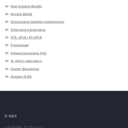
New England Biolabs
Norgen Biotek
Oczyszczanie kwasów nukleinowych
Odwrotna transkrypcja
PCR. qPCR i RT-qPCR
Przeciwciała
Sekwencjonowanie NGS
St. John's Laboratory
System Biosciences
Zestawy ELISA
O NAS
Lab-JOT® LTD. Sp.z o.o.