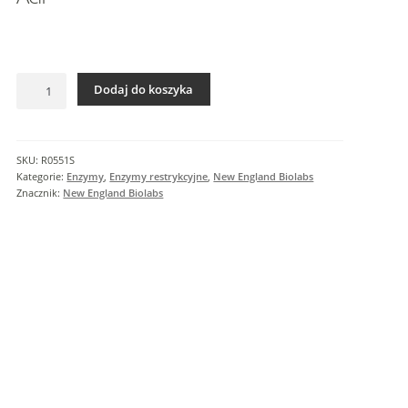
I
n
f
o
ilość
r
Dodaj do koszyka
AciI
m
a
c
SKU:
R0551S
j
Kategorie:
Enzymy
,
Enzymy restrykcyjne
,
New England Biolabs
e
Znacznik:
New England Biolabs
d
o
d
a
t
k
o
w
e