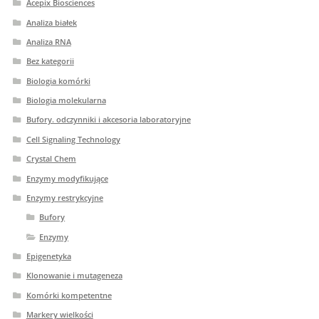
Acepix Biosciences
Analiza białek
Analiza RNA
Bez kategorii
Biologia komórki
Biologia molekularna
Bufory. odczynniki i akcesoria laboratoryjne
Cell Signaling Technology
Crystal Chem
Enzymy modyfikujące
Enzymy restrykcyjne
Bufory
Enzymy
Epigenetyka
Klonowanie i mutageneza
Komórki kompetentne
Markery wielkości