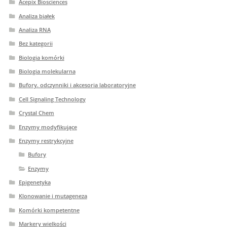
Acepix Biosciences
Analiza białek
Analiza RNA
Bez kategorii
Biologia komórki
Biologia molekularna
Bufory. odczynniki i akcesoria laboratoryjne
Cell Signaling Technology
Crystal Chem
Enzymy modyfikujące
Enzymy restrykcyjne
Bufory
Enzymy
Epigenetyka
Klonowanie i mutageneza
Komórki kompetentne
Markery wielkości