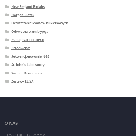
New England Biolabs
Norgen Biotek
Oczyszczanie kwasów nukleinowych
Odwrotna transkrypcja
PCR. qPCR i RT-qPCR
Przeciwciała
Sekwencjonowanie NGS
St. John's Laboratory
System Biosciences
Zestawy ELISA
O NAS
Lab-JOT® LTD. Sp.z o.o.