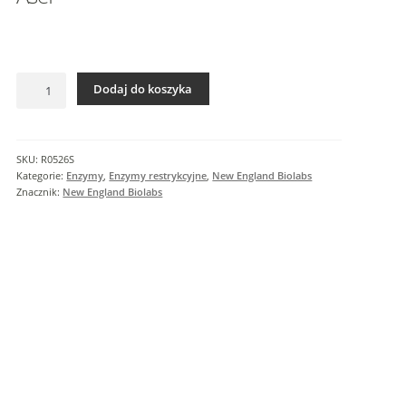
I
n
f
o
ilość
r
Dodaj do koszyka
AseI
m
a
c
SKU:
R0526S
j
Kategorie:
Enzymy
,
Enzymy restrykcyjne
,
New England Biolabs
e
Znacznik:
New England Biolabs
d
o
d
a
t
k
o
w
e