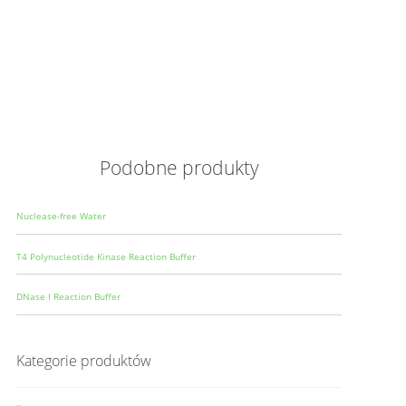
Opis
Wielkoś
Produce
Podobne produkty
Nuclease-free Water
T4 Polynucleotide Kinase Reaction Buffer
DNase I Reaction Buffer
Kategorie produktów