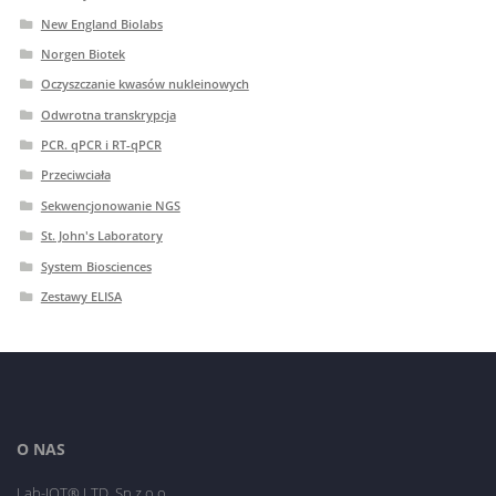
New England Biolabs
Norgen Biotek
Oczyszczanie kwasów nukleinowych
Odwrotna transkrypcja
PCR. qPCR i RT-qPCR
Przeciwciała
Sekwencjonowanie NGS
St. John's Laboratory
System Biosciences
Zestawy ELISA
O NAS
Lab-JOT® LTD. Sp.z o.o.