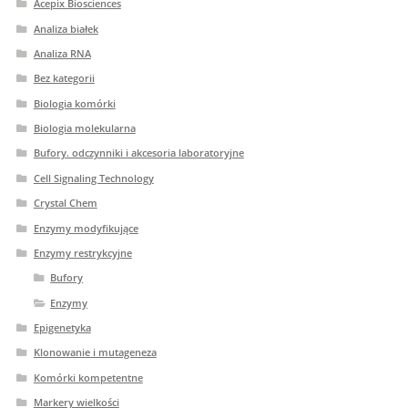
Acepix Biosciences
Analiza białek
Analiza RNA
Bez kategorii
Biologia komórki
Biologia molekularna
Bufory. odczynniki i akcesoria laboratoryjne
Cell Signaling Technology
Crystal Chem
Enzymy modyfikujące
Enzymy restrykcyjne
Bufory
Enzymy
Epigenetyka
Klonowanie i mutageneza
Komórki kompetentne
Markery wielkości