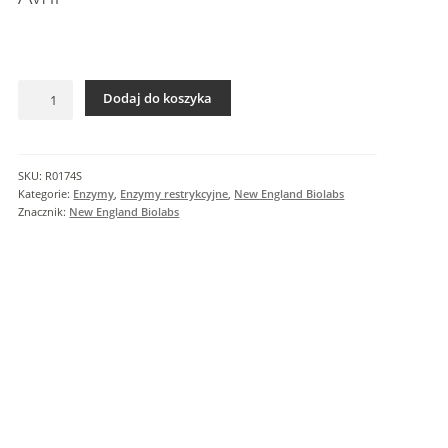
I
n
f
o
ilość
r
Dodaj do koszyka
AvrII
m
a
c
SKU:
R0174S
j
Kategorie:
Enzymy
,
Enzymy restrykcyjne
,
New England Biolabs
e
Znacznik:
New England Biolabs
d
o
d
a
t
k
o
w
e