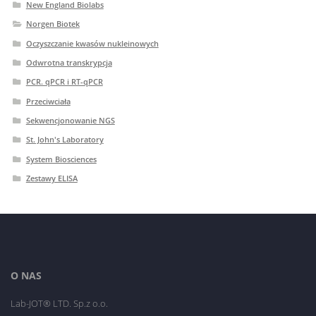
New England Biolabs
Norgen Biotek
Oczyszczanie kwasów nukleinowych
Odwrotna transkrypcja
PCR. qPCR i RT-qPCR
Przeciwciała
Sekwencjonowanie NGS
St. John's Laboratory
System Biosciences
Zestawy ELISA
O NAS
Lab-JOT® LTD. Sp.z o.o.