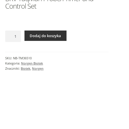
I
Control Set
n
f
o
r
ilość
m
Dodaj do koszyka
BKV
a
TaqMan
c
Probe/Primer
j
and
SKU:
NB-TM36510
e
Control
Kategoria:
Norgen Biotek
d
Set
Znaczniki:
Biotek
,
Norgen
o
d
a
t
k
o
w
e