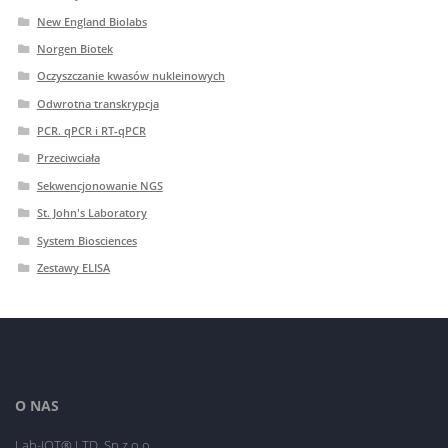
New England Biolabs
Norgen Biotek
Oczyszczanie kwasów nukleinowych
Odwrotna transkrypcja
PCR. qPCR i RT-qPCR
Przeciwciała
Sekwencjonowanie NGS
St. John's Laboratory
System Biosciences
Zestawy ELISA
O NAS
Lab-JOT® LTD. Sp.z o.o.