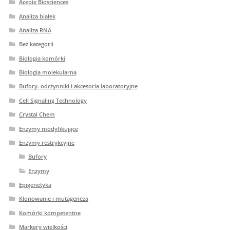
Acepix Biosciences
Analiza białek
Analiza RNA
Bez kategorii
Biologia komórki
Biologia molekularna
Bufory. odczynniki i akcesoria laboratoryjne
Cell Signaling Technology
Crystal Chem
Enzymy modyfikujące
Enzymy restrykcyjne
Bufory
Enzymy
Epigenetyka
Klonowanie i mutageneza
Komórki kompetentne
Markery wielkości