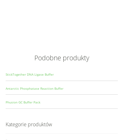
Opis
Wielkoś
Produce
Podobne produkty
StickTogether DNA Ligase Buffer
Antarctic Phosphatase Reaction Buffer
Phusion GC Buffer Pack
Kategorie produktów