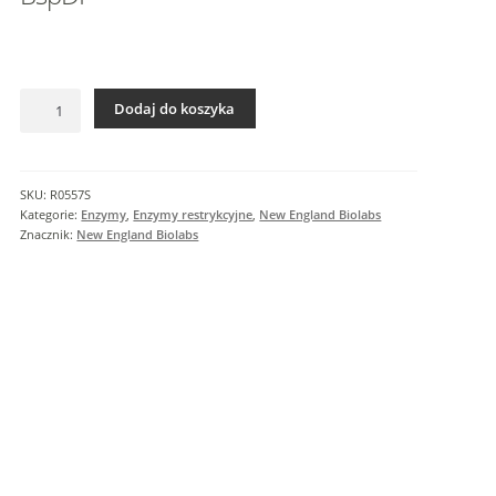
I
n
f
o
ilość
r
Dodaj do koszyka
BspDI
m
a
c
SKU:
R0557S
j
Kategorie:
Enzymy
,
Enzymy restrykcyjne
,
New England Biolabs
e
Znacznik:
New England Biolabs
d
o
d
a
t
k
o
w
e