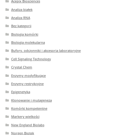
Acepix Biosciences
Analiza białek
Analiza RNA
Bez kategorii
Biologia komórki
Biologia molekularna
Bufory. odczynniki i akcesoria laboratoryjne
Cell Signaling Technology
Crystal Chem
Enzymy modyfikujące
Enzymy restrykcyjne
Epigenetyka
Klonowanie i mutageneza
Komórki kompetentne
Markery wielkości
New England Biolabs
Norgen Biotek