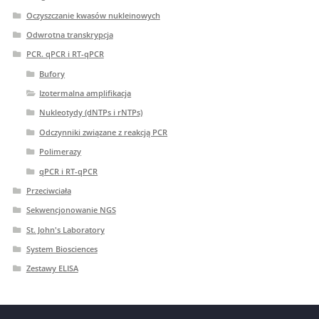
Oczyszczanie kwasów nukleinowych
Odwrotna transkrypcja
PCR. qPCR i RT-qPCR
Bufory
Izotermalna amplifikacja
Nukleotydy (dNTPs i rNTPs)
Odczynniki związane z reakcją PCR
Polimerazy
qPCR i RT-qPCR
Przeciwciała
Sekwencjonowanie NGS
St. John's Laboratory
System Biosciences
Zestawy ELISA