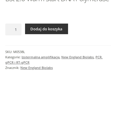
I
n
f
o
ilość
r
Dodaj do koszyka
Bst
m
2.0
a
Warm
c
Start
SKU:
M0538L
j
DNA
Kategorie:
Izotermalna amplifikacja
,
New England Biolabs
,
PCR.
e
Polymerase
qPCR i RT-qPCR
Znacznik:
New England Biolabs
d
o
d
a
t
k
o
w
e