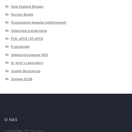
New England Biolabs
Norgen Biotek
Oczyszczanie kwasów nukleinowych
Odwrotna transkrypcja
PCR. qPCR i RT-qPCR
Przeciwciała
Sekwencjonowanie NGS
St. John's Laboratory
System Biosciences
Zestawy ELISA
O NAS
Lab-JOT® LTD. Sp.z o.o.