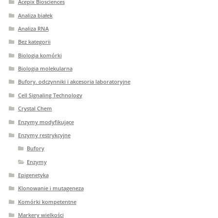
Acepix Biosciences
Analiza białek
Analiza RNA
Bez kategorii
Biologia komórki
Biologia molekularna
Bufory. odczynniki i akcesoria laboratoryjne
Cell Signaling Technology
Crystal Chem
Enzymy modyfikujące
Enzymy restrykcyjne
Bufory
Enzymy
Epigenetyka
Klonowanie i mutageneza
Komórki kompetentne
Markery wielkości