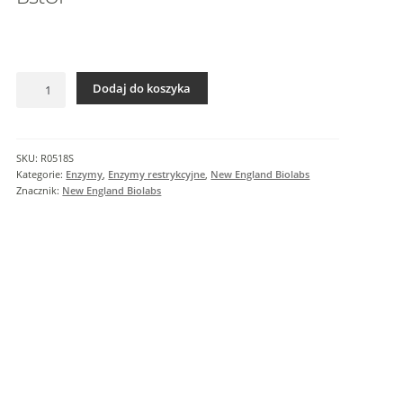
I
n
f
o
ilość
r
Dodaj do koszyka
BstUI
m
a
c
SKU:
R0518S
j
Kategorie:
Enzymy
,
Enzymy restrykcyjne
,
New England Biolabs
e
Znacznik:
New England Biolabs
d
o
d
a
t
k
o
w
e