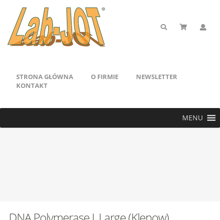
STRONA GŁÓWNA
O FIRMIE
NEWSLETTER
KONTAKT
MENU
DNA Polymerase I, Large (Klenow)