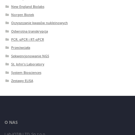
New England Biolabs
Norgen Biotek
Oczyszczanie kwasów nukleinowych
Odwrotna transkrypcja
PCR. qPCR i RT-qPCR
Przeciwciała
Sekwencjonowanie NGS
St. John's Laboratory
System Biosciences
Zestawy ELISA
O NAS
Lab-JOT® LTD. Sp.z o.o.