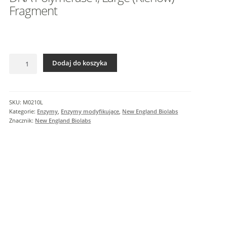
I
Fragment
n
f
o
r
ilość
m
Dodaj do koszyka
DNA
a
Polymerase
c
I,
j
Large
SKU:
M0210L
e
(Klenow)
Kategorie:
Enzymy
,
Enzymy modyfikujące
,
New England Biolabs
d
Fragment
Znacznik:
New England Biolabs
o
d
a
t
k
o
w
e