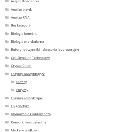
Acepix Biosciences
Analiza białek
Analiza RNA
Bez kategorii
Biologia komórki
Biologia molekularna
Bufory. odczynniki i akcesoria laboratoryjne
Cell Signaling Technology
Crystal Chem
Enzymy modyfikujące
Bufory
Enzymy
Enzymy restrykcyjne
Epigenetyka
Klonowanie i mutageneza
Komórki kompetentne
Markery wielkości