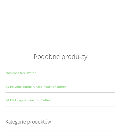
Opis
Wielkoś
Produce
Podobne produkty
Nuclease-free Water
T4 Polynucleotide Kinase Reaction Buffer
T4 DNA Ligase Reaction Buffer
Kategorie produktów