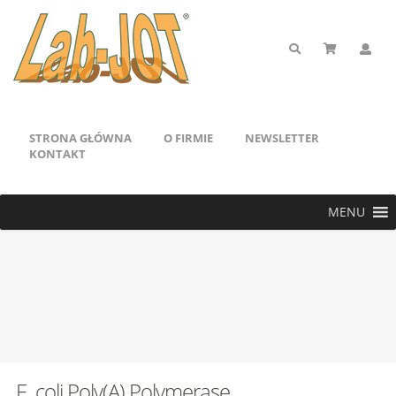
STRONA GŁÓWNA
O FIRMIE
NEWSLETTER
KONTAKT
MENU
E. coli Poly(A) Polymerase