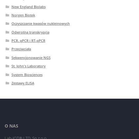
New England Biolabs
Norgen Biotek
Oczyszczanie kwasów nukleinowych
Odwrotna transkrypcja
PCR. qPCR i RT-qPCR
Przeciwciała
Sekwencjonowanie NGS
St. John's Laboratory
System Biosciences
Zestawy ELISA
O NAS
Lab-JOT® LTD. Sp.z o.o.