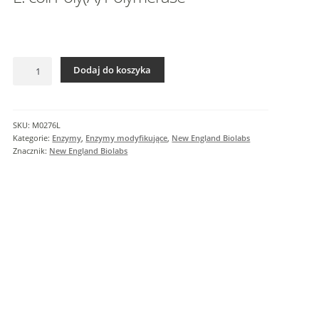
I
n
f
o
ilość
r
Dodaj do koszyka
E.
m
coli
a
Poly(A)
c
Polymerase
SKU:
M0276L
j
Kategorie:
Enzymy
,
Enzymy modyfikujące
,
New England Biolabs
e
Znacznik:
New England Biolabs
d
o
d
a
t
k
o
w
e