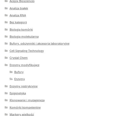
Acepix Biosciences
Analiza białek
Analiza RNA
Bez kategorii
Biologia komórki
Biologia molekularna
Bufory. odczynniki i akcesoria laboratoryjne
Cell Signaling Technology
Crystal Chem
Enzymy modyfikujące
Bufory
Enzymy
Enzymy restrykcyjne
Epigenetyka
Klonowanie i mutageneza
Komórki kompetentne
Markery wielkości