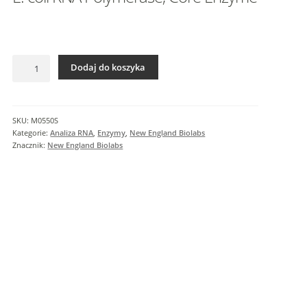
I
n
f
o
ilość
r
Dodaj do koszyka
E.
m
coli
a
RNA
c
Polymerase, Core
SKU:
M0550S
j
Enzyme
Kategorie:
Analiza RNA
,
Enzymy
,
New England Biolabs
e
Znacznik:
New England Biolabs
d
o
d
a
t
k
o
w
e