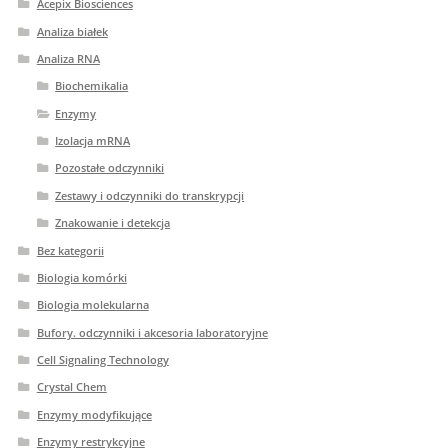
Acepix Biosciences
Analiza białek
Analiza RNA
Biochemikalia
Enzymy
Izolacja mRNA
Pozostałe odczynniki
Zestawy i odczynniki do transkrypcji
Znakowanie i detekcja
Bez kategorii
Biologia komórki
Biologia molekularna
Bufory. odczynniki i akcesoria laboratoryjne
Cell Signaling Technology
Crystal Chem
Enzymy modyfikujące
Enzymy restrykcyjne