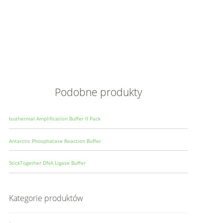
Opis
Wielkoś
Produce
Podobne produkty
Isothermal Amplification Buffer II Pack
Antarctic Phosphatase Reaction Buffer
StickTogether DNA Ligase Buffer
Kategorie produktów