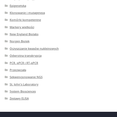
Epigenetyka
Klonowanie i mutageneza
Komórki kompetentne
Markery wielkości
New England Biolabs
Norgen Biotek
Oczyszczanie kwasów nukleinowych
Odwrotna transkrypcja
PCR. qPCR i RT-qPCR
Przeciwciała
Sekwencjonowanie NGS
St. John's Laboratory
System Biosciences
Zestawy ELISA