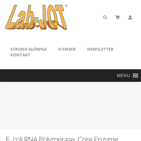
STRONA GŁÓWNA
O FIRMIE
NEWSLETTER
KONTAKT
MENU
E. coli RNA Polymerase, Core Enzyme