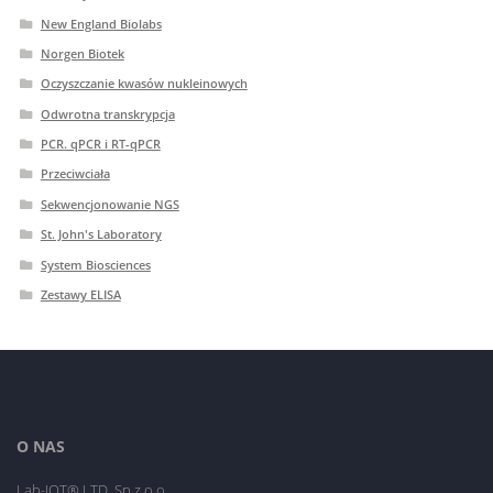
New England Biolabs
Norgen Biotek
Oczyszczanie kwasów nukleinowych
Odwrotna transkrypcja
PCR. qPCR i RT-qPCR
Przeciwciała
Sekwencjonowanie NGS
St. John's Laboratory
System Biosciences
Zestawy ELISA
O NAS
Lab-JOT® LTD. Sp.z o.o.