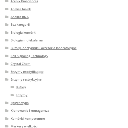
Acepix Biosciences
Analiza białek
Analiza RNA
Bez kategorii
Biologia komórki
Biologia molekularna
Bufory. odczynniki i akcesoria laboratoryjne
Cell Signaling Technology
Crystal Chem
Enzymy modyfikujące
Enzymy restrykcyjne
Bufory
Enzymy
Epigenetyka
Klonowanie i mutageneza
Komórki kompetentne
Markery wielkości