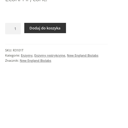
I
n
f
o
ilość
r
Dodaj do koszyka
EcoRI-
m
HF,
a
conc.
c
SKU:
R3101T
j
Kategorie:
Enzymy
,
Enzymy restrykcyjne
,
New England Biolabs
e
Znacznik:
New England Biolabs
d
o
d
a
t
k
o
w
e