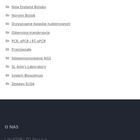
New England Biolabs
Norgen Biotek
Oczyszczanie kwasów nukleinowych
Odwrotna transkrypcja
PCR. qPCR i RT-qPCR
Przeciwciała
Sekwencjonowanie NGS
St. John's Laboratory
System Biosciences
Zestawy ELISA
O NAS
Lab-JOT® LTD. Sp.z o.o.