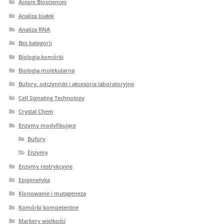
Acepix Biosciences
Analiza białek
Analiza RNA
Bez kategorii
Biologia komórki
Biologia molekularna
Bufory. odczynniki i akcesoria laboratoryjne
Cell Signaling Technology
Crystal Chem
Enzymy modyfikujące
Bufory
Enzymy
Enzymy restrykcyjne
Epigenetyka
Klonowanie i mutageneza
Komórki kompetentne
Markery wielkości