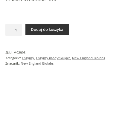
I
n
f
o
ilość
r
Dodaj do koszyka
Endonuclease
m
VIII
a
c
SKU:
M0299S
j
Kategorie:
Enzymy
,
Enzymy modyfikujące
,
New England Biolabs
e
Znacznik:
New England Biolabs
d
o
d
a
t
k
o
w
e