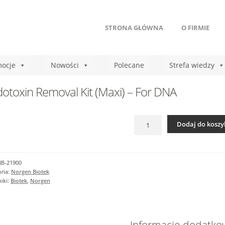
STRONA GŁÓWNA
O FIRMIE
ocje
Nowości
Polecane
Strefa wiedzy
otoxin Removal Kit (Maxi) – For DNA
ilość
Dodaj do koszy
Endotoxin
Removal
Kit
(Maxi)
NB-21900
-
ria:
Norgen Biotek
For
iki:
Biotek
,
Norgen
DNA