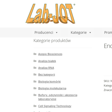
Producenci
Kategorie
Prom
Kategorie produktów
End
Acepix Biosciences
Analiza białek
Analiza RNA
Bez kategorii
SKU:
Biologia komórki
Katego
Biologia molekularna
Znaczn
Bufory. odczynniki i akcesoria
laboratoryjne
Cell Signaling Technology