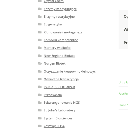
Crystal Chem
Enzymy modyfikujące
Op
Enzymy restrykcyjne
Epigenetyka
Wi
Klonowanie i mutageneza
Komórki kompetentne
Pr
Markery wielkości
New England Biolabs
Norgen Biotek
Oczyszczanie kwasów nukleinowych
Odwrotna transkrypcja
UltraR
PCR. qPCR i RT-qPCR
FastRu
Przeciwciała
Sekwencjonowanie NGS
Clone 
St. John's Laboratory
System Biosciences
Zestawy ELISA