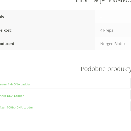
Informacje dodatk
is
–
elkość
4 Preps
oducent
Norgen Biotek
Podobne produkt
anger 1kb DNA Ladder
nner DNA Ladder
Sizer 100bp DNA Ladder